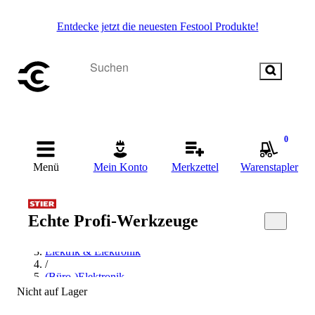
Entdecke jetzt die neuesten Festool Produkte!
0
Menü
Mein Konto
Merkzettel
Warenstapler
Echte Profi-Werkzeuge
Startseite
/
Elektrik & Elektronik
/
(Büro-)Elektronik
/
Nicht auf Lager
Grundig (Büro-)Elektronik