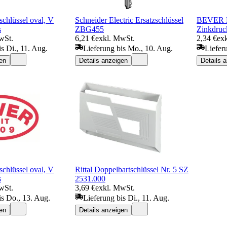
hlüssel oval, V
Schneider Electric Ersatzschlüssel
BEVER Do
s
ZBG455
Zinkdruc
wSt.
6,21 €
exkl. MwSt.
2,34 €
ex
s Di., 11. Aug.
Lieferung bis Mo., 10. Aug.
Liefer
en
Details anzeigen
Details 
hlüssel oval, V
Rittal Doppelbartschlüssel Nr. 5 SZ
s
2531.000
wSt.
3,69 €
exkl. MwSt.
is Do., 13. Aug.
Lieferung bis Di., 11. Aug.
en
Details anzeigen