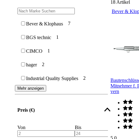
18
Artikel
Bever & Klo
7
Bever & Klophaus
1
BGS technic
1
CIMCO
2
hager
2
Industrial Quality Supplies
Bautenschlüsse
Mitnehmer f. 
Mehr anzeigen
vern
Preis (€)
Von
Bis
5.0