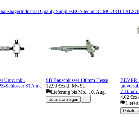
phaus
hager
Industrial Quality Supplies
BGS technic
CIMCO
RITTAL
Sch
l Univ. inkl.
SB Bauschlüssel 180mm Hesse
BEVER N
PZ-Schlösser STA ma
12,93 €
exkl. MwSt.
universa
7-10mm T
Lieferung bis Mo., 10. Aug.
4,02 €
ex
Details anzeigen
Liefer
Details 