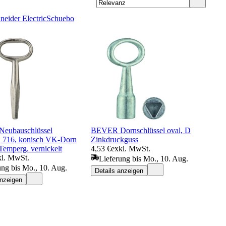
neider Electric
Schuebo
eubauschlüssel
BEVER Dornschlüssel oval, D
l, 716, konisch VK-Dorn
Zinkdruckguss
emperg. vernickelt
4,53 €
exkl. MwSt.
kl. MwSt.
Lieferung bis Mo., 10. Aug.
ung bis Mo., 10. Aug.
Details anzeigen
anzeigen