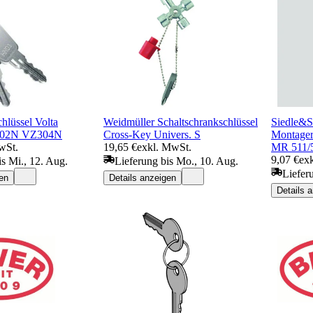
hlüssel Volta
Weidmüller Schaltschrankschlüssel
Siedle&S
Z302N VZ304N
Cross-Key Univers. S
Montager
wSt.
19,65 €
exkl. MwSt.
MR 511/
9,07 €
ex
is Mi., 12. Aug.
Lieferung bis Mo., 10. Aug.
Liefer
en
Details anzeigen
Details 