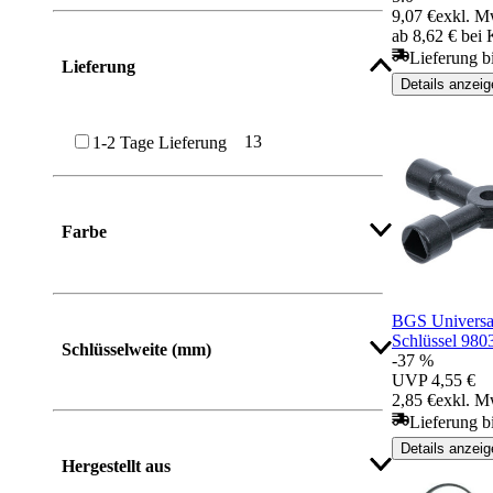
9,07 €
exkl. M
ab 8,62 € bei
Lieferung b
Lieferung
Details anzeig
13
1-2 Tage Lieferung
Farbe
BGS Universal
Schlüssel 980
Schlüsselweite (mm)
-37 %
UVP
4,55 €
2,85 €
exkl. M
Lieferung bi
Details anzeig
Hergestellt aus