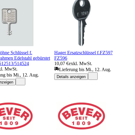
öhne Schlüssel f.
Hager Ersatzschlüssel f.FZ597
ahmen Edelstahl gebürstet
FZ596
512513/514524
10,07 €
exkl. MwSt.
kl. MwSt.
Lieferung bis Mi., 12. Aug.
ung bis Mi., 12. Aug.
Details anzeigen
anzeigen