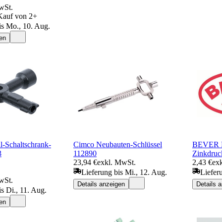
wSt.
 Kauf von 2+
is Mo., 10. Aug.
en
-Schaltschrank-
Cimco Neubauten-Schlüssel
BEVER Do
3
112890
Zinkdruc
23,94 €
exkl. MwSt.
2,43 €
ex
Lieferung bis Mi., 12. Aug.
Liefer
wSt.
Details anzeigen
Details 
s Di., 11. Aug.
en