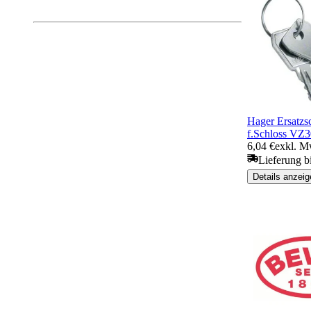
Hager Ersatzsc
f.Schloss V
6,04 €
exkl. M
Lieferung b
Details anzeig