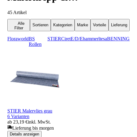
Abdeckbänder
45
Artikel
Alle
Sortieren
Kategorien
Marke
Vorteile
Lieferung
Filter
Floraworld
BS
STIER
Ciret
E/D/E
hammerl
tesa
BENNING
Rollen
STIER Malervlies grau
6 Varianten
ab 23,19 €
inkl. MwSt.
Lieferung bis morgen
Details anzeigen