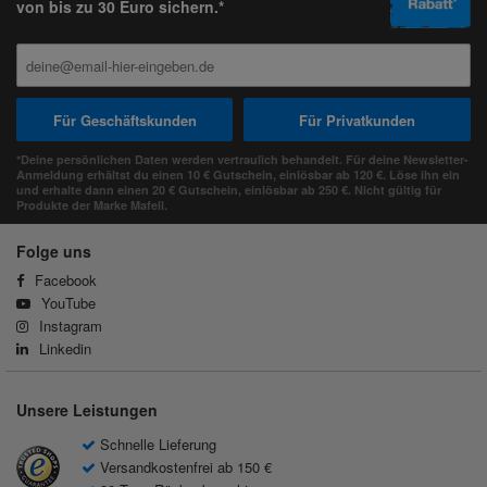
von bis zu 30 Euro sichern.*
Für Geschäftskunden
Für Privatkunden
*Deine persönlichen Daten werden vertraulich behandelt. Für deine Newsletter-
Anmeldung erhältst du einen 10 € Gutschein, einlösbar ab 120 €. Löse ihn ein
und erhalte dann einen 20 € Gutschein, einlösbar ab 250 €. Nicht gültig für
Produkte der Marke Mafell.
Folge uns
Facebook
YouTube
Instagram
Linkedin
Unsere Leistungen
Schnelle Lieferung
Versandkostenfrei ab 150 €