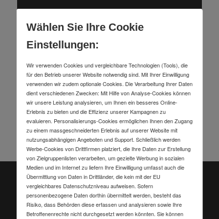
Wählen Sie Ihre Cookie
Einstellungen:
Wir verwenden Cookies und vergleichbare Technologien (Tools), die
für den Betrieb unserer Website notwendig sind. Mit Ihrer Einwilligung
verwenden wir zudem optionale Cookies. Die Verarbeitung Ihrer Daten
dient verschiedenen Zwecken: Mit Hilfe von Analyse-Cookies können
wir unsere Leistung analysieren, um Ihnen ein besseres Online-
Erlebnis zu bieten und die Effizienz unserer Kampagnen zu
evaluieren. Personalisierungs-Cookies ermöglichen Ihnen den Zugang
zu einem massgeschneiderten Erlebnis auf unserer Website mit
nutzungsabhängigen Angeboten und Support. Schließlich werden
Werbe-Cookies von Drittfirmen platziert, die Ihre Daten zur Erstellung
von Zielgruppenlisten verarbeiten, um gezielte Werbung in sozialen
Medien und im Internet zu liefern Ihre Einwilligung umfasst auch die
Übermittlung von Daten in Drittländer, die kein mit der EU
Lust mit anzupacken?
vergleichbares Datenschutzniveau aufweisen. Sofern
personenbezogene Daten dorthin übermittelt werden, besteht das
Teil der Contorion-Qualitätswerkstatt werden und
Risiko, dass Behörden diese erfassen und analysieren sowie Ihre
Belohnung sichern.
Betroffenenrechte nicht durchgesetzt werden könnten. Sie können