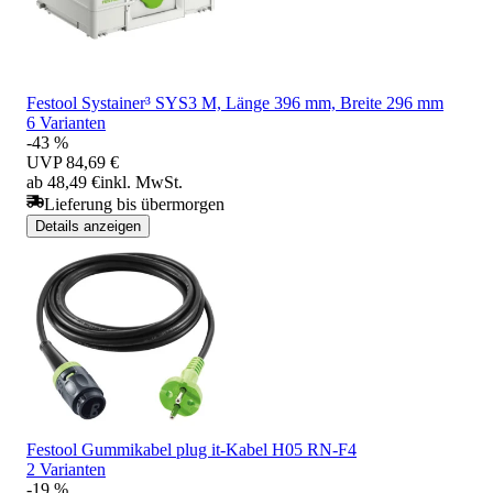
Festool Systainer³ SYS3 M, Länge 396 mm, Breite 296 mm
6 Varianten
-43 %
UVP
84,69 €
ab 48,49 €
inkl. MwSt.
Lieferung bis übermorgen
Details anzeigen
Festool Gummikabel plug it-Kabel H05 RN-F4
2 Varianten
-19 %