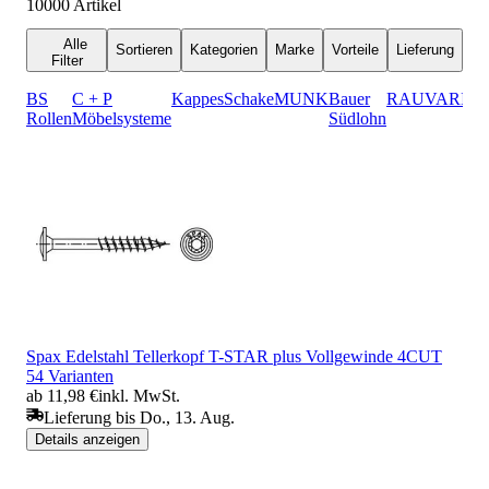
10000
Artikel
Alle
Sortieren
Kategorien
Marke
Vorteile
Lieferung
Filter
BS
C + P
Kappes
Schake
MUNK
Bauer
RAU
VARIOfi
Rollen
Möbelsysteme
Südlohn
Spax Edelstahl Tellerkopf T-STAR plus Vollgewinde 4CUT
54 Varianten
ab 11,98 €
inkl. MwSt.
Lieferung bis Do., 13. Aug.
Details anzeigen