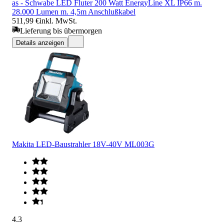
as - Schwabe LED Fluter 200 Watt EnergyLine XL IP66 m.
28.000 Lumen m. 4,5m Anschlußkabel
511,99 €
inkl. MwSt.
Lieferung bis übermorgen
Details anzeigen
Makita LED-Baustrahler 18V-40V ML003G
4.3