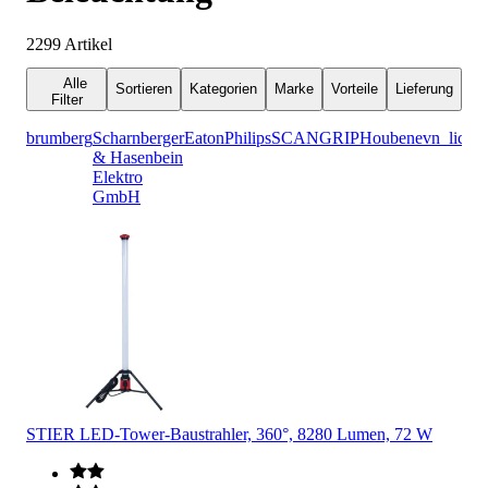
2299
Artikel
Alle
Sortieren
Kategorien
Marke
Vorteile
Lieferung
Filter
brumberg
Scharnberger
Eaton
Philips
SCANGRIP
Houben
evn_lichtt
& Hasenbein
Elektro
GmbH
STIER LED-Tower-Baustrahler, 360°, 8280 Lumen, 72 W