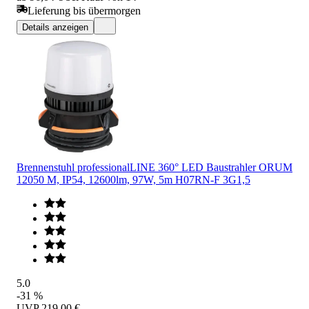
Lieferung bis übermorgen
Details anzeigen
Brennenstuhl professionalLINE 360° LED Baustrahler ORUM
12050 M, IP54, 12600lm, 97W, 5m H07RN-F 3G1,5
5.0
-31 %
UVP
219,00 €