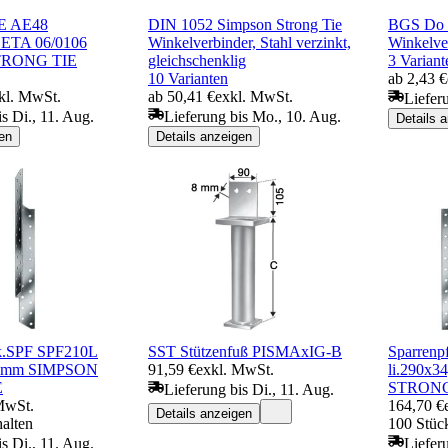
AE AE48
DIN 1052 Simpson Strong Tie
BGS Do i
ETA 06/0106
Winkelverbinder, Stahl verzinkt,
Winkelve
TRONG TIE
gleichschenklig
3 Variant
10 Varianten
ab 2,43 €
kl. MwSt.
ab 50,41 €
exkl. MwSt.
Liefer
s Di., 11. Aug.
Lieferung bis Mo., 10. Aug.
Details 
en
Details anzeigen
k.SPF SPF210L
SST Stützenfuß PISMAxIG-B
Sparren
x2mm SIMPSON
91,59 €
exkl. MwSt.
li.290x
E
STRONG
Lieferung bis Di., 11. Aug.
MwSt.
164,70 €
Details anzeigen
halten
100 Stück
s Di., 11. Aug.
Liefer