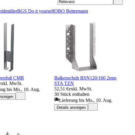
idmüller
BGS Do it yourself
OBO Bettermann
tzenfuß CMR
Balkenschuh BSN120/160 2mm
exkl. MwSt.
STA TZN
52,51 €
exkl. MwSt.
ung bis Mo., 10. Aug.
30 Stück enthalten
anzeigen
Lieferung bis Mo., 10. Aug.
Details anzeigen