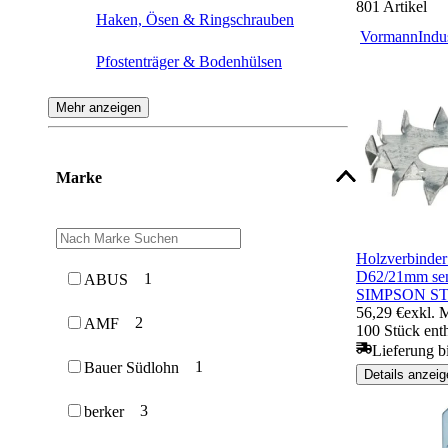
801
Artikel
Haken, Ösen & Ringschrauben
Vormann
Indu
Pfostenträger & Bodenhülsen
Kistengriffe
Mehr anzeigen
Kistenverschlüsse
Marke
Ketten & Kettennotglieder
Karabinerhaken
Holzverbinde
Schäkel
D62/21mm sen
1
ABUS
SIMPSON S
56,29 €
exkl. 
Kistenbeschläge
2
AMF
100 Stück ent
Lieferung bi
Teppichschienen &
1
Bauer Südlohn
Anpassungsprofile
Details anzeig
3
berker
Geländerstützen