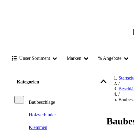
Unser Sortiment
Marken
% Angebote
Startseit
Kategorien
/
Beschlä
/
Baubesc
Baubeschläge
Holzverbinder
Baube
Klemmen