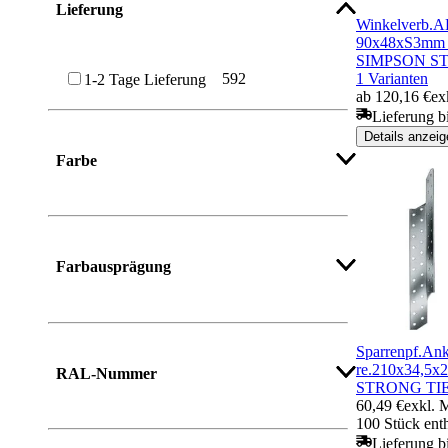
Lieferung
Winkelverb.
90x48xS3mm 
SIMPSON S
592
1 Varianten
1-2 Tage Lieferung
ab 120,16 €
ex
Lieferung bi
Details anzeig
Farbe
Mehr anzeigen
Farbausprägung
Mehr anzeigen
Sparrenpf.An
re.210x34,5
RAL-Nummer
STRONG TI
60,49 €
exkl. 
100 Stück ent
Lieferung bi