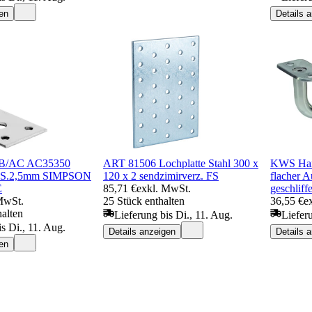
en
Details 
AB/AC AC35350
ART 81506 Lochplatte Stahl 300 x
KWS Hand
 S.2,5mm SIMPSON
120 x 2 sendzimirverz. FS
flacher A
E
85,71 €
exkl. MwSt.
geschliff
MwSt.
25 Stück enthalten
36,55 €
e
halten
Lieferung bis Di., 11. Aug.
Liefer
s Di., 11. Aug.
Details anzeigen
Details 
en