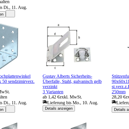
halten
s Di., 11. Aug.
en
chplattenwinkel
Gustav Alberts Sicherheits-
Stützenf
x 50 sendzimirverz.
Überfalle, Stahl, galvanisch gelb
90x60x
verzinkt
st.verz.
MwSt.
3 Varianten
250mm
lten
ab 1,42 €
exkl. MwSt.
28,20 €
e
s Di., 11. Aug.
Lieferung bis Mo., 10. Aug.
Liefer
Details anzeigen
en
Details 