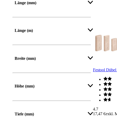
Länge (mm)
Von
Bis
Länge (m)
Breite (mm)
Festool Dübe
Von
Bis
Höhe (mm)
Von
Bis
4.7
17,47 €
exkl. 
Tiefe (mm)