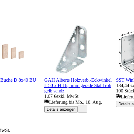
l Buche D 8x40 BU
GAH Alberts Holzverb.-Eckwinkel
SST Win
L 50 x H 16, 5mm gerade Stahl roh
134,44 €
gelb sendz.
100 Stück
1,67 €
exkl. MwSt.
Liefer
Lieferung bis Mo., 10. Aug.
Details 
Details anzeigen
MwSt.