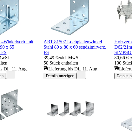
-Winkelverb. mit
ART 81507 Lochplattenwinkel
Holzverb
 90 x 65
Stahl 80 x 80 x 60 sendzimirverz.
D62/21mm
. FS
FS
SIMPSO
MwSt.
39,49 €
exkl. MwSt.
80,66 €
e
lten
50 Stück enthalten
100 Stück
s Di., 11. Aug.
Lieferung bis Di., 11. Aug.
Liefer
en
Details anzeigen
Details 