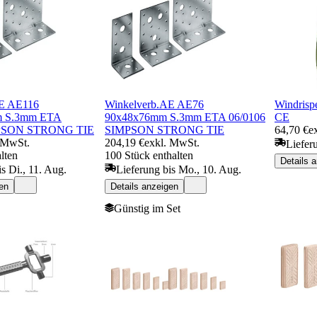
AE AE116
Winkelverb.AE AE76
Windris
m S.3mm ETA
90x48x76mm S.3mm ETA 06/0106
CE
MPSON STRONG TIE
SIMPSON STRONG TIE
64,70 €
e
 MwSt.
204,19 €
exkl. MwSt.
Liefer
lten
100 Stück enthalten
Details 
s Di., 11. Aug.
Lieferung bis Mo., 10. Aug.
en
Details anzeigen
Günstig im Set