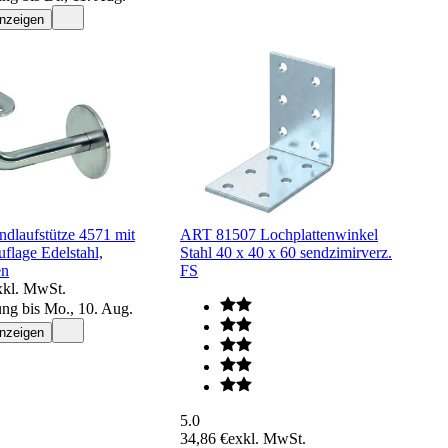
anzeigen
laufstütze 4571 mit
ART 81507 Lochplattenwinkel
uflage Edelstahl,
Stahl 40 x 40 x 60 sendzimirverz.
en
FS
xkl. MwSt.
ung bis Mo., 10. Aug.
anzeigen
5.0
34,86 €
exkl. MwSt.