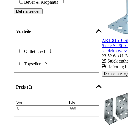
1
Bever & Klophaus
Spannschlösser
Mehr anzeigen
Vorteile
ART 81510 SL
Sicke St. 90 x
sendzimirverz
1
Outlet Deal
23,52 €
exkl. 
25 Stück entha
3
Topseller
Lieferung bi
Details anzeig
Preis (€)
Von
Bis