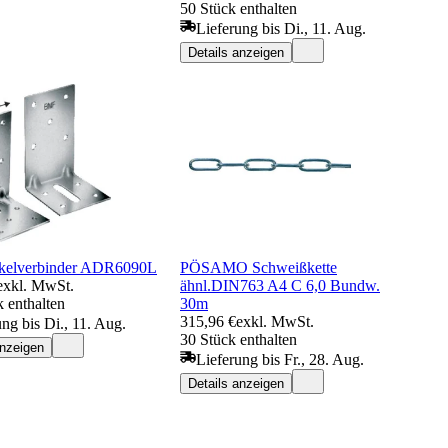
50 Stück enthalten
Lieferung bis Di., 11. Aug.
Details anzeigen
kelverbinder ADR6090L
PÖSAMO Schweißkette
exkl. MwSt.
ähnl.DIN763 A4 C 6,0 Bundw.
 enthalten
30m
315,96 €
exkl. MwSt.
ung bis Di., 11. Aug.
30 Stück enthalten
anzeigen
Lieferung bis Fr., 28. Aug.
Details anzeigen