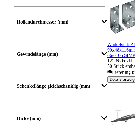
Rollendurchmesser (mm)
Winkelverb.
90x48x116m
Gewindelänge (mm)
06/0106 SI
122,68 €
exkl.
50 Stück entha
Lieferung bi
Mehr anzeigen
Details anzeig
Schenkellänge gleichschenklig (mm)
Mehr anzeigen
Dicke (mm)