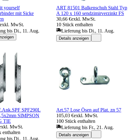
t yourself
ART 81501 Balkenschuh Stahl Typ
rbinder mit Sicke
A 120 x 160 sendzimirverzinkt FS
en
30,66 €
exkl. MwSt.
exkl. MwSt.
10 Stück enthalten
ung bis Di., 11. Aug.
Lieferung bis Di., 11. Aug.
anzeigen
Details anzeigen
pf.Ank.SPF SPF290L
Art.57 Lose Ösen auf Plat. zn 57
34,5x2mm SIMPSON
105,03 €
exkl. MwSt.
 TIE
100 Stück enthalten
exkl. MwSt.
Lieferung bis Fr., 21. Aug.
 enthalten
Details anzeigen
ung bis Di., 11. Aug.