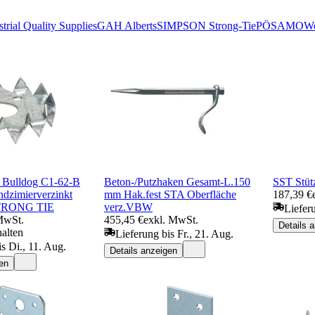
strial Quality Supplies
GAH Alberts
SIMPSON Strong-Tie
PÖSAMO
We
r Bulldog C1-62-B
Beton-/Putzhaken Gesamt-L.150
SST Stü
dzimierverzinkt
mm Hak.fest STA Oberfläche
187,39 €
TRONG TIE
verz.VBW
Liefer
MwSt.
455,45 €
exkl. MwSt.
Details 
halten
Lieferung bis Fr., 21. Aug.
s Di., 11. Aug.
Details anzeigen
en