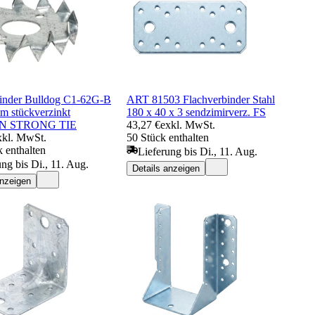
inder Bulldog C1-62G-B
ART 81503 Flachverbinder Stahl
 stückverzinkt
180 x 40 x 3 sendzimirverz. FS
N STRONG TIE
43,27 €
exkl. MwSt.
xkl. MwSt.
50 Stück enthalten
 enthalten
Lieferung bis Di., 11. Aug.
ung bis Di., 11. Aug.
Details anzeigen
anzeigen