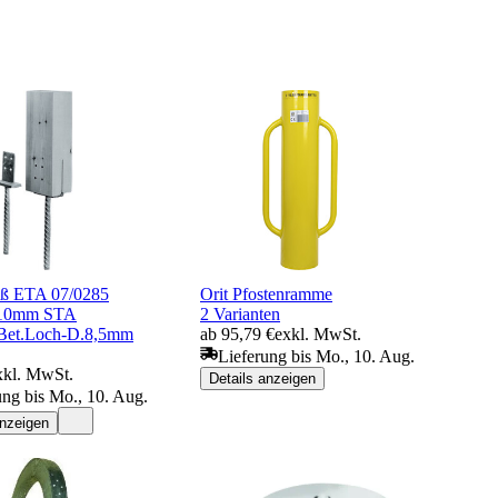
uß ETA 07/0285
Orit Pfostenramme
110mm STA
2 Varianten
z.Bet.Loch-D.8,5mm
ab 95,79 €
exkl. MwSt.
Lieferung bis Mo., 10. Aug.
xkl. MwSt.
Details anzeigen
ung bis Mo., 10. Aug.
anzeigen