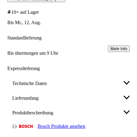
10+ auf Lager
bis Mi., 12. Aug.
Standardlieferung
Mehr Info
bis übermorgen um 9 Uhr
Expresslieferung
Technische Daten
Lieferumfang
IP-Schutz
IP67
Produktbeschreibung
• Bosch Spannungsprüfer GVD 1000-17 Professional
Displaytyp
LED
• 2x 1,5V LR03 (AAA)
Bosch Produkte ansehen
NCV-Messung
ja
• Der Spannungstester GVD 1000-17 ist ein
Weniger anzeigen