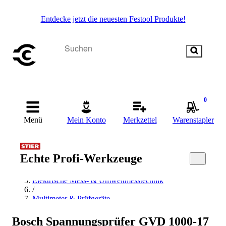
Entdecke jetzt die neuesten Festool Produkte!
0
Menü
Mein Konto
Merkzettel
Warenstapler
Startseite
/
Echte Profi-Werkzeuge
Messen & Prüfen
/
Elektrische Mess- & Umweltmesstechnik
/
Multimeter & Prüfgeräte
/
Spannungsprüfer
Bosch Spannungsprüfer GVD 1000-17
/