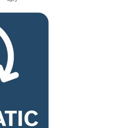
+
6
+
5