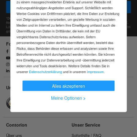
zu einem massgeschneiderten Erlebnis auf unserer Website mit
Für Geschäftskunden
Für Privatkunden
nutzungsabhängigen Angeboten und Support. Schließlich werden
Werbe-Cookies von Drittfirmen platziert, die Ihre Daten zur Erstellung
*Deine persönlichen Daten werden vertraulich behandelt. Für deine
von Zielgruppenlisten verarbeiten, um gezielte Werbung in sozialen
Newsletter-Anmeldung erhältst du einen 10 € Gutschein, einlösbar ab 120 €.
Medien und im Internet zu liefern Ihre Einwilligung umfasst auch die
Löse ihn ein und erhalte dann einen 20 € Gutschein, einlösbar ab 250 €. Nicht
Übermittlung von Daten in Drittländer, die kein mit der EU
gültig für Produkte der Marke Mafell.
vergleichbares Datenschutzniveau aufweisen. Sofern
personenbezogene Daten dorthin übermittelt werden, besteht das
Folge uns
Risiko, dass Behörden diese erfassen und analysieren sowie Ihre
Facebook
Betroffenenrechte nicht durchgesetzt werden könnten. Sie können
YouTube
Ihre Einwilligung zur Datenverarbeitung und -übermittlung jederzeit
Instagram
widerrufen und Tools deaktivieren. Weitere Details finden Sie in
Linkedin
unserer
Datenschutzerklärung
und in unserem
Impressum
.
Alles akzeptieren
Unsere Leistungen
Schnelle Lieferung
Meine Optionen
>
Versandkostenfrei ab 150 €
30 Tage Rückgaberecht
Contorion
Unser Service
Über uns
Soforthilfe / FAQ