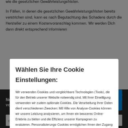
wie die gesetzlichen Gewährleistungsfristen.
In Fällen, in denen die gesetzlichen Gewährleistungsfristen bereits
verstrichen sind, kann es nach Begutachtung des Schadens durch die
Hersteller zu einem Kostenvoranschlag kommen. Wir werden Dich
dann direkt entsprechend informieren
Wählen Sie Ihre Cookie
Einstellungen:
Wir verwenden Cookies und vergleichbare Technologien (Tools), die
für den Betrieb unserer Website notwendig sind. Mit Ihrer Einwilligung
Newsletter abonnieren und Gutscheine im Wert
verwenden wir zudem optionale Cookies. Die Verarbeitung Ihrer Daten
von bis zu 30 Euro sichern.*
dient verschiedenen Zwecken: Mit Hilfe von Analyse-Cookies können
wir unsere Leistung analysieren, um Ihnen ein besseres Online-
Erlebnis zu bieten und die Effizienz unserer Kampagnen zu
evaluieren. Personalisierungs-Cookies ermöglichen Ihnen den Zugang