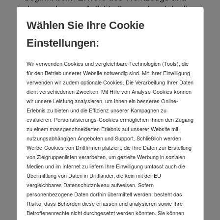
dessen Lagermöglichkeiten und endet mit
der richtigen Ausrüstung für Pflege und
Wählen Sie Ihre Cookie
Reinigung von Werkzeug, d.h. chemischen
Einstellungen:
Produkten, die den Werkstattbedarf
vervollständigen. Nach der Arbeit muss das
Wir verwenden Cookies und vergleichbare Technologien (Tools), die
Werkzeug schließlich für den nächsten Tag
für den Betrieb unserer Website notwendig sind. Mit Ihrer Einwilligung
arbeitstauglich gemacht werden, um so
verwenden wir zudem optionale Cookies. Die Verarbeitung Ihrer Daten
dient verschiedenen Zwecken: Mit Hilfe von Analyse-Cookies können
möglichst lange gute Dienste leisten zu
wir unsere Leistung analysieren, um Ihnen ein besseres Online-
können. Zu dem typischen
Erlebnis zu bieten und die Effizienz unserer Kampagnen zu
STIER Werkstattbedarf
gehören
evaluieren. Personalisierungs-Cookies ermöglichen Ihnen den Zugang
zu einem massgeschneiderten Erlebnis auf unserer Website mit
hauptsächlich Produkte zum Ölen,
nutzungsabhängigen Angeboten und Support. Schließlich werden
Schmieren und Fetten, Reinigen und
Werbe-Cookies von Drittfirmen platziert, die Ihre Daten zur Erstellung
Warten.
von Zielgruppenlisten verarbeiten, um gezielte Werbung in sozialen
Medien und im Internet zu liefern Ihre Einwilligung umfasst auch die
Übermittlung von Daten in Drittländer, die kein mit der EU
vergleichbares Datenschutzniveau aufweisen. Sofern
STIER bietet ein umfangreiches Sortiment
personenbezogene Daten dorthin übermittelt werden, besteht das
an qualitätsvollen Produkten für den
Risiko, dass Behörden diese erfassen und analysieren sowie Ihre
Werkstattbedarf, hauptsächlich in Form von
Betroffenenrechte nicht durchgesetzt werden könnten. Sie können