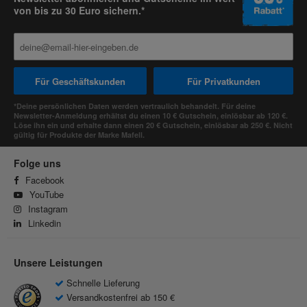
von bis zu 30 Euro sichern.*
Für Geschäftskunden
Für Privatkunden
*Deine persönlichen Daten werden vertraulich behandelt. Für deine
Newsletter-Anmeldung erhältst du einen 10 € Gutschein, einlösbar ab 120 €.
Löse ihn ein und erhalte dann einen 20 € Gutschein, einlösbar ab 250 €. Nicht
gültig für Produkte der Marke Mafell.
Folge uns
Facebook
YouTube
Instagram
Linkedin
Unsere Leistungen
Schnelle Lieferung
Versandkostenfrei ab 150 €