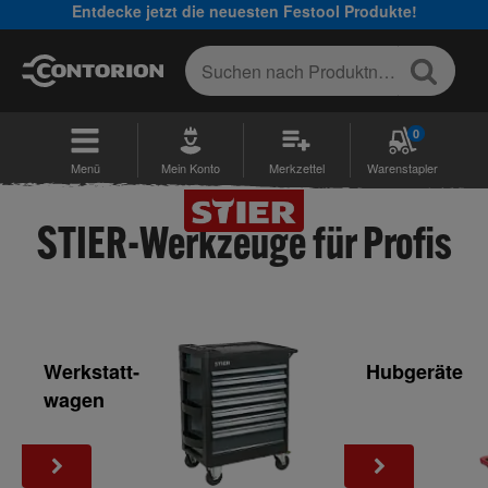
Entdecke jetzt die neuesten Festool Produkte!
0
Menü
Mein Konto
Merkzettel
Warenstapler
STIER-Werkzeuge für Profis
Werkstatt­
Hubgeräte
wagen