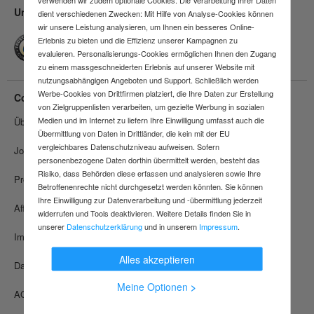
Unsere Leistungen
dient verschiedenen Zwecken: Mit Hilfe von Analyse-Cookies können
wir unsere Leistung analysieren, um Ihnen ein besseres Online-
Schnelle Lieferung
Erlebnis zu bieten und die Effizienz unserer Kampagnen zu
Versandkostenfrei ab 150 €
evaluieren. Personalisierungs-Cookies ermöglichen Ihnen den Zugang
30 Tage Rückgaberecht
zu einem massgeschneiderten Erlebnis auf unserer Website mit
nutzungsabhängigen Angeboten und Support. Schließlich werden
Werbe-Cookies von Drittfirmen platziert, die Ihre Daten zur Erstellung
Contorion
Unser Service
von Zielgruppenlisten verarbeiten, um gezielte Werbung in sozialen
Medien und im Internet zu liefern Ihre Einwilligung umfasst auch die
Über uns
Soforthilfe / FAQ
Übermittlung von Daten in Drittländer, die kein mit der EU
vergleichbares Datenschutzniveau aufweisen. Sofern
Jobs
Versand & Lieferungen
personenbezogene Daten dorthin übermittelt werden, besteht das
Risiko, dass Behörden diese erfassen und analysieren sowie Ihre
Presse
Stornierungen
Betroffenenrechte nicht durchgesetzt werden könnten. Sie können
Ihre Einwilligung zur Datenverarbeitung und -übermittlung jederzeit
Affiliate Programm
Rücksendungen
widerrufen und Tools deaktivieren. Weitere Details finden Sie in
unserer
Datenschutzerklärung
und in unserem
Impressum
.
Impressum
Zahlungsmethoden
Alles akzeptieren
Datenschutz
Reklamationen
Meine Optionen
>
AGB
Widerruf