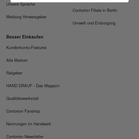
Unsere Sprache
Contorion Filiale in Berlin
Meldung Hinweisgeber
Umwelt und Entsorgung
Besser Einkaufen
Kundenkonto-Features
Alle Marken
Ratgeber
HAND DRAUF - Das Magazin
Qualitätswerkstatt
Contorion Fanshop
Normungen im Handwerk
Contorion Newsletter