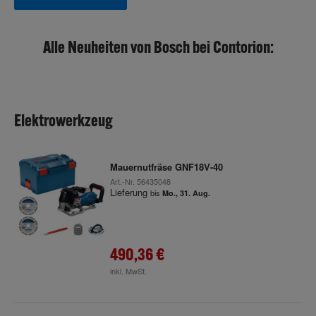
Alle Neuheiten von Bosch bei Contorion:
Elektrowerkzeug
Mauernutfräse GNF18V-40
Art.-Nr.
56435048
Lieferung
bis
Mo., 31. Aug.
490,36 €
inkl. MwSt.