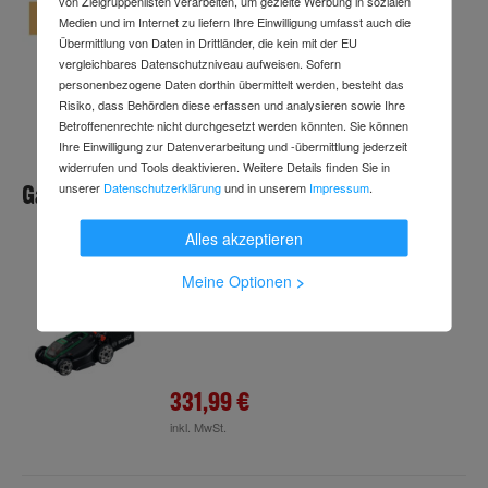
von Zielgruppenlisten verarbeiten, um gezielte Werbung in sozialen
Medien und im Internet zu liefern Ihre Einwilligung umfasst auch die
Übermittlung von Daten in Drittländer, die kein mit der EU
191,99 €
vergleichbares Datenschutzniveau aufweisen. Sofern
personenbezogene Daten dorthin übermittelt werden, besteht das
inkl. MwSt.
Risiko, dass Behörden diese erfassen und analysieren sowie Ihre
Betroffenenrechte nicht durchgesetzt werden könnten. Sie können
Ihre Einwilligung zur Datenverarbeitung und -übermittlung jederzeit
widerrufen und Tools deaktivieren. Weitere Details finden Sie in
GaLa
unserer
Datenschutzerklärung
und in unserem
Impressum
.
Alles akzeptieren
Bosch Akku-Rasenmäher ROTAK18V2-43
Meine Optionen
>
Art.-Nr.
59974046
Lieferung
bis
Mo., 31. Aug.
331,99 €
inkl. MwSt.