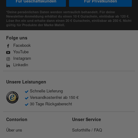
Für Geschäftskunden
Für Privatkunden
*Deine persönlichen Daten werden vertraulich behandelt. Für deine
Newsletter-Anmeldung erhältst du einen 10 € Gutschein, einlösbar ab 120 €.
Löse ihn ein und erhalte dann einen 20 € Gutschein, einlösbar ab 250 €. Nicht
gültig für Produkte der Marke Mafell.
Folge uns
Facebook
YouTube
Instagram
Linkedin
Unsere Leistungen
Schnelle Lieferung
Versandkostenfrei ab 150 €
30 Tage Rückgaberecht
Contorion
Unser Service
Über uns
Soforthilfe / FAQ