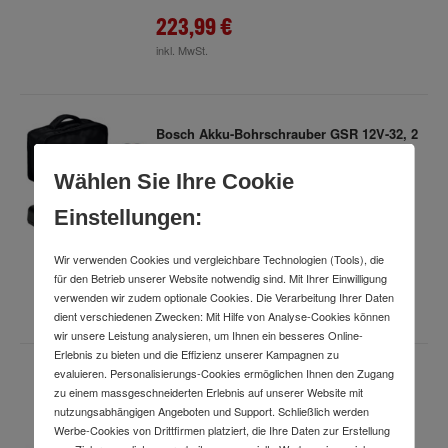
223,99 €
inkl. MwSt.
Bosch Akku-Bohrschrauber GSR 12V-32, 2
x GBA 12V 2.0Ah, Werkzeugtasche
Art.-Nr.
89993329
Wählen Sie Ihre Cookie
Lieferung
bis
übermorgen
Einstellungen:
Wir verwenden Cookies und vergleichbare Technologien (Tools), die
184,99 €
für den Betrieb unserer Website notwendig sind. Mit Ihrer Einwilligung
verwenden wir zudem optionale Cookies. Die Verarbeitung Ihrer Daten
inkl. MwSt.
dient verschiedenen Zwecken: Mit Hilfe von Analyse-Cookies können
wir unsere Leistung analysieren, um Ihnen ein besseres Online-
Erlebnis zu bieten und die Effizienz unserer Kampagnen zu
evaluieren. Personalisierungs-Cookies ermöglichen Ihnen den Zugang
Bosch Schwingschleifer GSS18V-18
zu einem massgeschneiderten Erlebnis auf unserer Website mit
Art.-Nr.
59056528
nutzungsabhängigen Angeboten und Support. Schließlich werden
Lieferung
bis
Mo., 31. Aug.
Werbe-Cookies von Drittfirmen platziert, die Ihre Daten zur Erstellung