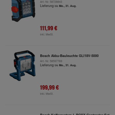
Art.-Nr.
58728843
Lieferung
bis
Mo., 31. Aug.
111,99 €
inkl. MwSt.
Bosch Akku-Bauleuchte GLI18V-5000
Art.-Nr.
58597769
Lieferung
bis
Mo., 31. Aug.
199,99 €
inkl. MwSt.
Bosch Koffersystem L-BOXX Contractor Set