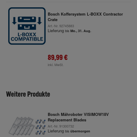
Bosch Koffersystem L-BOXX Contractor
Crate
Art.-Nr.
92745883
Lieferung
bis
Mo., 31. Aug.
89,99 €
inkl. MwSt.
Weitere Produkte
Bosch Mähroboter VISIMOW18V
Replacement Blades
Art.-Nr.
91300732
Lieferung
bis
übermorgen