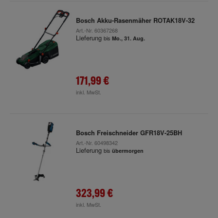
Bosch Akku-Rasenmäher ROTAK18V-32
Art.-Nr.
60367268
Lieferung
bis
Mo., 31. Aug.
171,99 €
inkl. MwSt.
Bosch Freischneider GFR18V-25BH
Art.-Nr.
60498342
Lieferung
bis
übermorgen
323,99 €
inkl. MwSt.