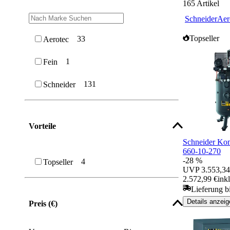
165
Artikel
Schneider
Aer
Topseller
33
Aerotec
1
Fein
131
Schneider
Vorteile
Schneider K
660-10-270
-28 %
4
Topseller
UVP
3.553,34
2.572,99 €
ink
Lieferung b
Details anzeig
Preis (€)