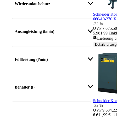
Wiederanlaufschutz
Schneider K
660-10-270 
-22 %
UVP
7.675,50
Ansaugleistung (l/min)
5.981,99 €
ink
Lieferung b
Details anzeig
Mehr anzeigen
Füllleistung (l/min)
Mehr anzeigen
Behälter (l)
Schneider Ko
-32 %
Mehr anzeigen
UVP
9.684,22
6.611,99 €
ink