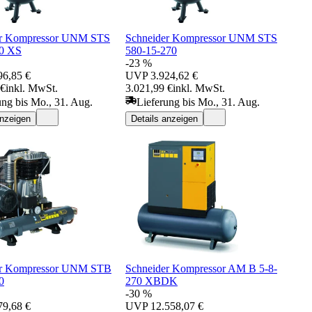
er Kompressor UNM STS
Schneider Kompressor UNM STS
90 XS
580-15-270
-23 %
96,85 €
UVP
3.924,62 €
 €
inkl. MwSt.
3.021,99 €
inkl. MwSt.
ung bis Mo., 31. Aug.
Lieferung bis Mo., 31. Aug.
anzeigen
Details anzeigen
er Kompressor UNM STB
Schneider Kompressor AM B 5-8-
0
270 XBDK
-30 %
79,68 €
UVP
12.558,07 €