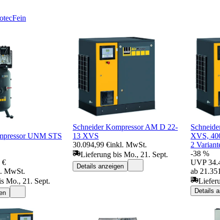
otec
Fein
Schneider Kompressor AM D 22-
Schneid
ompressor UNM STS
13 XVS
XVS, 40
30.094,99 €
inkl. MwSt.
2 Variant
-38 %
Lieferung bis Mo., 21. Sept.
 €
UVP
34.
Details anzeigen
l. MwSt.
ab 21.35
is Mo., 21. Sept.
Liefer
Details 
en