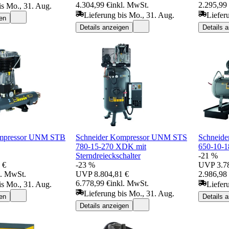
4.304,99 €
inkl. MwSt.
2.295,99
is Mo., 31. Aug.
Lieferung bis Mo., 31. Aug.
Liefer
en
Details anzeigen
Details 
ompressor UNM STB
Schneider Kompressor UNM STS
Schneid
780-15-270 XDK mit
650-10-1
Sterndreieckschalter
-21 %
 €
-23 %
UVP
3.7
l. MwSt.
UVP
8.804,81 €
2.986,98
6.778,99 €
inkl. MwSt.
is Mo., 31. Aug.
Liefer
Lieferung bis Mo., 31. Aug.
en
Details 
Details anzeigen