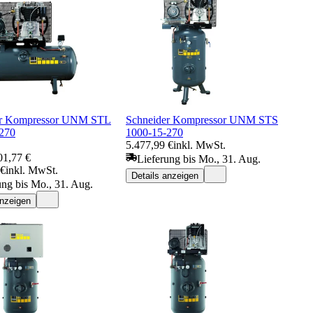
er Kompressor UNM STL
Schneider Kompressor UNM STS
270
1000-15-270
5.477,99 €
inkl. MwSt.
01,77 €
Lieferung bis Mo., 31. Aug.
 €
inkl. MwSt.
Details anzeigen
ung bis Mo., 31. Aug.
anzeigen