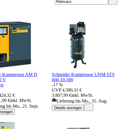
er Kompressor AM D
Schneider Kompressor UNM STS
0 V
660-10-500
en
-17 %
UVP
4.580,31 €
424,32 €
3.807,99 €
inkl. MwSt.
1,99 €
inkl. MwSt.
Lieferung bis Mo., 31. Aug.
ung bis Mo., 21. Sept.
Details anzeigen
anzeigen