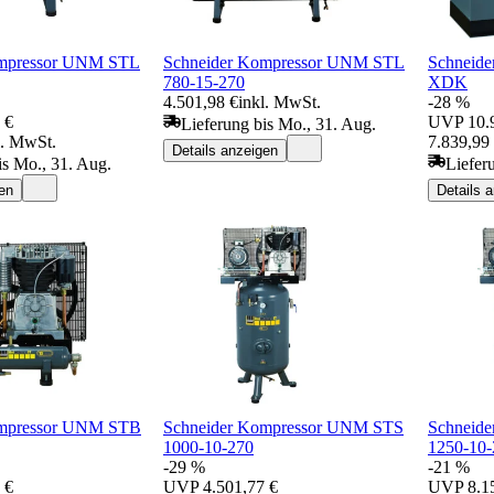
ompressor UNM STL
Schneider Kompressor UNM STL
Schneide
780-15-270
XDK
4.501,98 €
inkl. MwSt.
-28 %
 €
UVP
10.
Lieferung bis Mo., 31. Aug.
l. MwSt.
7.839,99
Details anzeigen
is Mo., 31. Aug.
Liefer
en
Details 
ompressor UNM STB
Schneider Kompressor UNM STS
Schneid
1000-10-270
1250-10
-29 %
-21 %
 €
UVP
4.501,77 €
UVP
8.1