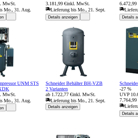
l. MwSt.
3.181,99 €
inkl. MwSt.
6.472,99
is Mo., 31. Aug.
Lieferung bis Mo., 21. Sept.
Liefer
en
Details anzeigen
Details 
ompressor UNM STS
Schneider Behälter BH-VZB
Schneide
 XDK
2 Varianten
-27 %
l. MwSt.
ab 1.722,77 €
inkl. MwSt.
UVP
10.
7.764,99
is Mo., 31. Aug.
Lieferung bis Mo., 21. Sept.
Liefer
Details anzeigen
en
Details 