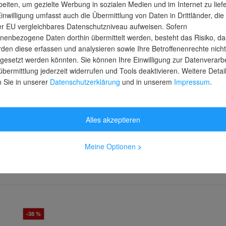
beiten, um gezielte Werbung in sozialen Medien und im Internet zu lief
Einwilligung umfasst auch die Übermittlung von Daten in Drittländer, die
er EU vergleichbares Datenschutzniveau aufweisen. Sofern
nenbezogene Daten dorthin übermittelt werden, besteht das Risiko, da
den diese erfassen und analysieren sowie Ihre Betroffenenrechte nicht
gesetzt werden könnten. Sie können Ihre Einwilligung zur Datenverarb
Wiha Crimpwerkzeug für
Wiha Abiso
übermittlung jederzeit widerrufen und Tools deaktivieren. Weitere Detai
speedE
Aderendhülsen Z62000506SB
automatisch
n Sie in unserer
Datenschutzerklärung
und in unserem
Impressum
.
 mit Bit-Set
Blister 200
 1,0 Nm +
uber in
ug.
bis
Mi., 12. Aug.
bis
M
Lieferung
Lieferung
 mit USB-
Alles akzeptieren
254,55 €
187,37 €
UVP
UVP
162,99 €
116,99 €
Meine Optionen
>
inkl. MwSt.
inkl. MwSt.
-38 %