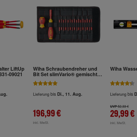
lter LiftUp
Wiha Schraubendreher und
Wiha Wass
2831-09021
Bit Set slimVario® gemischt
18-tlg. in Tasche
Aug.
bis
Di., 11. Aug.
bis
D
Lieferung
Lieferung
52,33 €
UVP
196,99 €
29,99 €
inkl. MwSt.
inkl. MwSt.