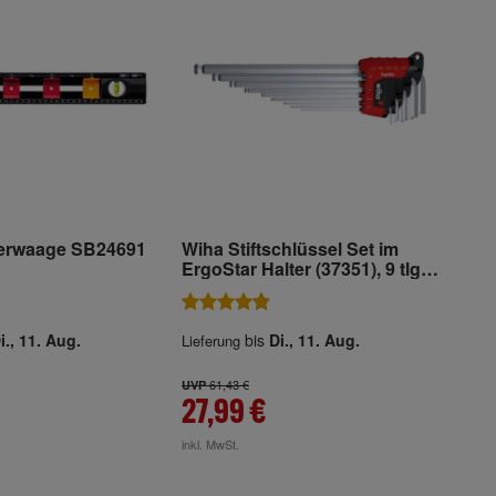
erwaage SB24691
Wiha Stiftschlüssel Set im
ErgoStar Halter (37351), 9 tlg.,
Innensechskant Schlüssel
Set, Sechskantschlüssel Satz
Kugelkopf, Imbusschlüsselset
i., 11. Aug.
bis
Di., 11. Aug.
Lieferung
für alle Sechskant
Normschrauben,
Winkelschraubendreher
61,43 €
UVP
27,99 €
inkl. MwSt.