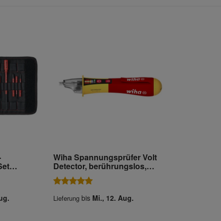
-
Wiha Spannungsprüfer Volt
Set
Detector, berührungslos,
ctric
einpolig 12 – 1.000 V AC inkl.
riabel
2x AAA-Batterien
ug.
bis
Mi., 12. Aug.
Lieferung
nzung in