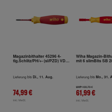
Magazinbithalter 45296 4-
Wiha Magazin-Bitha
tlg.Schlitz/PH/+- (sl/PZD) VDE
mit 6 slimBits SB 
isol.WIHA
bis
Di., 11. Aug.
bis
Mo., 31. 
Lieferung
Lieferung
100,70 €
UVP
74,99 €
61,99 €
inkl. MwSt.
inkl. MwSt.