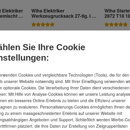
Elektriker
Wiha Elektriker
Wiha Starte
emischt 81-
Werkzeugrucksack 27-tlg. I mit
2872 T18 18
fer I (40523)
Elektriker Grundausstattung I
stabiler Standboden I mit
Laptopfach I Taschen für
ug.
bis
Mi., 12. Aug.
bis
D
Lieferung
Lieferung
Zubehör (45528)
hlen Sie Ihre Cookie
588,99 €
433,99 
nstellungen:
inkl. MwSt.
inkl. MwSt.
erwenden Cookies und vergleichbare Technologien (Tools), die für den
eb unserer Website notwendig sind. Mit Ihrer Einwilligung verwenden wi
 optionale Cookies. Die Verarbeitung Ihrer Daten dient verschiedenen
en: Mit Hilfe von Analyse-Cookies können wir unsere Leistung analysi
-36 %
nen ein besseres Online-Erlebnis zu bieten und die Effizienz unserer
gnen zu evaluieren. Personalisierungs-Cookies ermöglichen Ihnen d
g zu einem massgeschneiderten Erlebnis auf unserer Website mit
ngsabhängigen Angeboten und Support. Schließlich werden Werbe-Co
rittfirmen platziert, die Ihre Daten zur Erstellung von Zielgruppenlisten