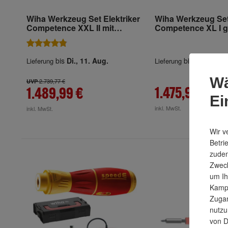
Wiha Werkzeug Set Elektriker
Wiha Werkzeug Set 
Competence XXL II mit
Competence XL I g
integriertem Fahrgestell, 115-
tlg. in Werkzeugkof
tlg. in Koffer
bis
Di., 11. Aug.
bis
Di., 11. A
Lieferung
Lieferung
Wä
2.739,77 €
UVP
1.475,99 €
1.489,99 €
Ei
inkl. MwSt.
inkl. MwSt.
Wir v
Betri
zudem
Zweck
um Ih
Kampa
Zugan
nutzu
von D