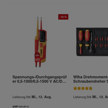
-16 %
Spannungs-/Durchgangsprüf
Wiha Drehmoment
er 0,5-1000/0,5-1500 V AC/DC
Schraubendreher 
CAT III 1000V/CAT IV 600 V
TorqueVario®-S ele
gemischt 13-tlg. va
einstellbare
bis
Mi., 12. Aug.
bis
Mi., 12. A
Lieferung
Lieferung
Drehmomentbegre
Tasche 0,8-5,0 Nm
121,21 €
UVP