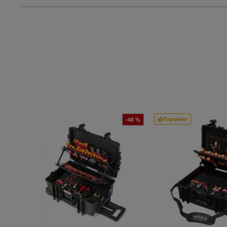
Topseller
-46 %