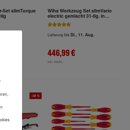
r-Set slimTorque
Wiha Werkzeug Set slimVario
tlg
electric gemischt 31-tlg. in
Funktionstasche
i., 11. Aug.
bis
Di., 11. Aug.
Lieferung
€
446,99 €
inkl. MwSt.
r
eren,
-38 %
en
okies