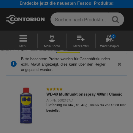
Entdecke jetzt die neuesten Festool Produkte!
0
Menü
Mein Konto
Merkzettel
Warenstapler
Bitte beachten: Preise werden für Geschäftskunden
exkl. MwSt angezeigt, dies kann über den Regler
Top-Produkte von WD-40
angepasst werden.
WD-40 Multifunktionsspray 400ml Classic
Art.-Nr.
3002187x1
Lieferung
bis
Mo., 10. Aug., wenn du vor 15:00 Uhr
bestellst