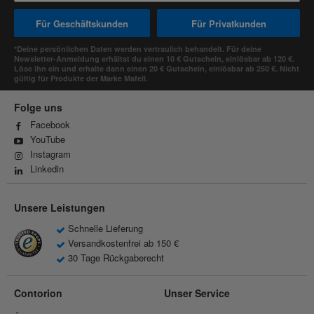
Für Geschäftskunden
Für Privatkunden
*Deine persönlichen Daten werden vertraulich behandelt. Für deine
Newsletter-Anmeldung erhältst du einen 10 € Gutschein, einlösbar ab 120 €.
Löse ihn ein und erhalte dann einen 20 € Gutschein, einlösbar ab 250 €. Nicht
gültig für Produkte der Marke Mafell.
Folge uns
Facebook
YouTube
Instagram
Linkedin
Unsere Leistungen
Schnelle Lieferung
Versandkostenfrei ab 150 €
30 Tage Rückgaberecht
Contorion
Unser Service