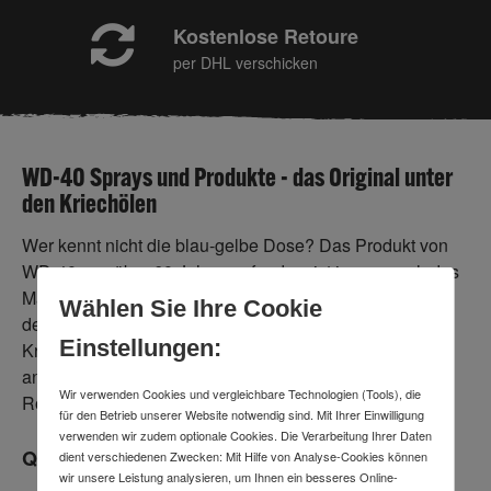
Kostenlose Retoure
per DHL verschicken
WD-40 Sprays und Produkte - das Original unter
den Kriechölen
Wer kennt nicht die blau-gelbe Dose? Das Produkt von
WD-40, vor über 60 Jahren erfunden, ist immer noch das
Markenzeichen des Unternehmens. WD-40 ist ebenso
Wählen Sie Ihre Cookie
der Name des Hauptproduktes des Unternehmens, des
Einstellungen:
Kriechöls, was vielseitig einsetzbar ist. Wie es
anwendbar ist? Hauptsächlich als Korrosionsschutz,
Wir verwenden Cookies und vergleichbare Technologien (Tools), die
Rostlöser, Schmierstoff und Reiniger.
für den Betrieb unserer Website notwendig sind. Mit Ihrer Einwilligung
verwenden wir zudem optionale Cookies. Die Verarbeitung Ihrer Daten
Qualität aus Tradition
dient verschiedenen Zwecken: Mit Hilfe von Analyse-Cookies können
wir unsere Leistung analysieren, um Ihnen ein besseres Online-