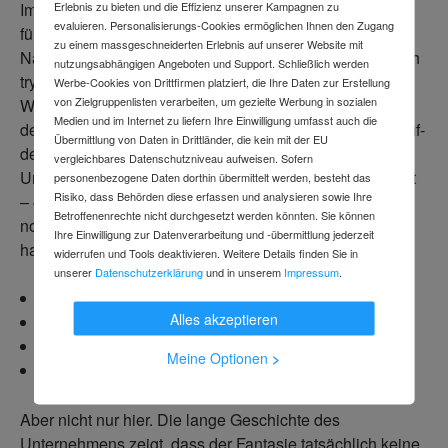
Erlebnis zu bieten und die Effizienz unserer Kampagnen zu
Im Jahr 1953 entwickelt, war das Produkt hauptsächlich
evaluieren. Personalisierungs-Cookies ermöglichen Ihnen den Zugang
für die Wasserverdrängung konzipiert- daher auch der
zu einem massgeschneiderten Erlebnis auf unserer Website mit
Name, der für „Water Displacement perfected on the 40th
nutzungsabhängigen Angeboten und Support. Schließlich werden
try“ steht (zu Deutsch: „im 40. Versuch perfektionierte
Werbe-Cookies von Drittfirmen platziert, die Ihre Daten zur Erstellung
von Zielgruppenlisten verarbeiten, um gezielte Werbung in sozialen
Wasserverdrängung“). Das WD-40 Spray tauchte so in
Medien und im Internet zu liefern Ihre Einwilligung umfasst auch die
den späten 1950ern auf den Regalen von San Diego auf-
Übermittlung von Daten in Drittländer, die kein mit der EU
dem damaligen und heutigen Hauptsitz des
vergleichbares Datenschutzniveau aufweisen. Sofern
Unternehmens. Und auch wenn es sich nach viel anhört
personenbezogene Daten dorthin übermittelt werden, besteht das
Risiko, dass Behörden diese erfassen und analysieren sowie Ihre
– 40 Versuche – ist die Formel so gut, dass sie heute
Betroffenenrechte nicht durchgesetzt werden könnten. Sie können
noch Verwendung findet. Das WD-40 Spray ist
Ihre Einwilligung zur Datenverarbeitung und -übermittlung jederzeit
hauptsächlich anwendbar in
widerrufen und Tools deaktivieren. Weitere Details finden Sie in
unserer
Datenschutzerklärung
und in unserem
Impressum
.
Werkstatt
Alles akzeptieren
Service
Industrie
Meine Optionen
>
Haushalt
Aber nicht nur hier. Die lange Geschichte des
Unternehmens zeigt, dass der Fantasie tatsächlich keine