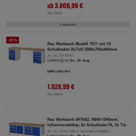
ab
3.806,99 €
inkl. MwSt.
4 Varianten
-25 %
Rau Werkbank Modell 7511 mit 10
Schubladen BxTxH 2500x700x840mm
Art.-Nr.
75178797
Lieferung
bis
Do., 20. Aug.
2.569,76 €
UVP
1.928,99 €
inkl. MwSt.
Rau Werkbank 8470A2, H840-1040mm,
höhenverstellbar, 8x Schublade-TA, 2x Tür
Art.-Nr.
c10001489
(4 Varianten verfügbar)
Lieferung
bis
Do., 20. Aug.