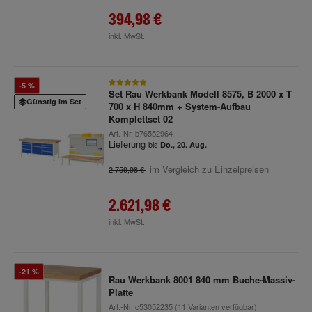
394,98 €
inkl. MwSt.
-5 %
Set Rau Werkbank Modell 8575, B 2000 x T
Günstig im Set
700 x H 840mm + System-Aufbau
Komplettset 02
Art.-Nr.
b76552964
Lieferung
bis
Do., 20. Aug.
im Vergleich zu Einzelpreisen
2.759,98 €
2.621,98 €
inkl. MwSt.
-21 %
Rau Werkbank 8001 840 mm Buche-Massiv-
Platte
Art.-Nr.
c53052235
(11 Varianten verfügbar)