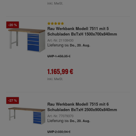
inkl. MwSt.
-20 %
Rau Werkbank Modell 7511 mit 5
Schubladen BxTxH 1500x700x840mm
Art.-Nr.
21108430
Lieferung
bis
Do., 20. Aug.
1.458,35 €
UVP
1.165,99 €
inkl. MwSt.
-27 %
Rau Werkbank Modell 7515 mit 6
Schubladen BxTxH 2500x900x840mm
Art.-Nr.
77079370
Lieferung
bis
Do., 20. Aug.
2.030,94 €
UVP