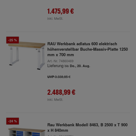
1.475,99 €
inkl. MwSt.
-25 %
RAU Werkbank adlatus 600 elektrisch
höhenverstellbar Buche-Massiv-Platte 1250
mm x 700 mm
Art.-Nr.
74860469
Lieferung
bis
Do., 20. Aug.
3.338,85 €
UVP
2.488,99 €
inkl. MwSt.
-24 %
Rau Werkbank Modell 8463, B 2500 x T 900
x H 840mm