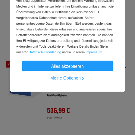
von Zielgruppenlisten verarbeiten, um gezielte Werbung in sozialen
Art.-Nr.
57287196
Medien und im Internet zu liefern Ihre Einwilligung umfasst auch die
Lieferung
bis
Do., 20. Aug.
Übermittlung von Daten in Drittländer, die kein mit der EU
vergleichbares Datenschutzniveau aufweisen. Sofern
1.498,26 €
UVP
personenbezogene Daten dorthin übermittelt werden, besteht das
Risiko, dass Behörden diese erfassen und analysieren sowie Ihre
1.152,99 €
Betroffenenrechte nicht durchgesetzt werden könnten. Sie können
Ihre Einwilligung zur Datenverarbeitung und -übermittlung jederzeit
inkl. MwSt.
widerrufen und Tools deaktivieren. Weitere Details finden Sie in
unserer
Datenschutzerklärung
und in unserem
Impressum
.
-21 %
Alles akzeptieren
Rau Schubladenschrank E-3-4 Arbeitstisch
E BxTxH 490x600x545 mm
Meine Optionen
>
Art.-Nr.
211014778
Lieferung
bis
Do., 20. Aug.
678,52 €
UVP
536,99 €
inkl. MwSt.