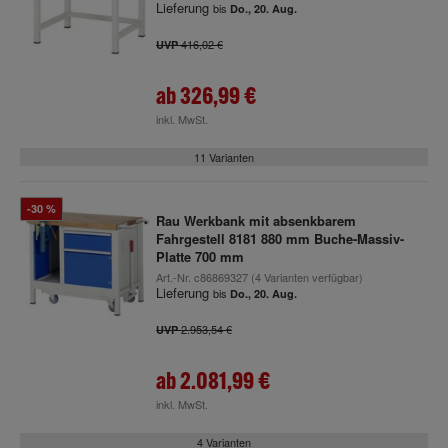
Lieferung
bis
Do., 20. Aug.
416,02 €
UVP
ab
326,99 €
inkl. MwSt.
11 Varianten
-30 %
Rau Werkbank mit absenkbarem
Fahrgestell 8181 880 mm Buche-Massiv-
Platte 700 mm
Art.-Nr.
c86869327
(4 Varianten verfügbar)
Lieferung
bis
Do., 20. Aug.
2.953,54 €
UVP
ab
2.081,99 €
inkl. MwSt.
4 Varianten