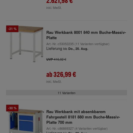
2.621,98 €
inkl. MwSt.
-21 %
Rau Werkbank 8001 840 mm Buche-Massiv-
Platte
Art.-Nr.
c53052235
(11 Varianten verfügbar)
Lieferung
bis
Do., 20. Aug.
416,02 €
UVP
ab
326,99 €
inkl. MwSt.
11 Varianten
-30 %
Rau Werkbank mit absenkbarem
Fahrgestell 8181 880 mm Buche-Massiv-
Platte 700 mm
Art.-Nr.
c86869327
(4 Varianten verfügbar)
Lieferung