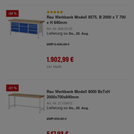
-24 %
Rau Werkbank Modell 8575, B 2000 x T 700
x H 840mm
Art.-Nr.
84616125
Lieferung
bis
Do., 20. Aug.
2.496,08 €
UVP
1.902,99 €
inkl. MwSt.
-21 %
Rau Werkbank Modell 8000 BxTxH
2000x700x840mm
Art.-Nr.
21103472
Lieferung
bis
Do., 20. Aug.
690,80 €
UVP
547,98 €