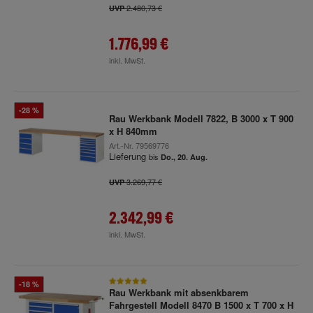
2.480,73 €
UVP
1.776,99 €
inkl. MwSt.
-28 %
Rau Werkbank Modell 7822, B 3000 x T 900
x H 840mm
Art.-Nr.
79569776
Lieferung
bis
Do., 20. Aug.
3.269,77 €
UVP
2.342,99 €
inkl. MwSt.
-18 %
Rau Werkbank mit absenkbarem
Fahrgestell Modell 8470 B 1500 x T 700 x H