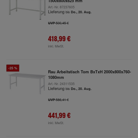
1500x800x825 mm
Art.-Nr.
87237605
Lieferung
bis
Do., 20. Aug.
500,45 €
UVP
418,99 €
inkl. MwSt.
-25 %
Rau Arbeitstisch Tom BxTxH 2000x800x760-
1080mm
Art.-Nr.
24311535
Lieferung
bis
Do., 20. Aug.
586,41 €
UVP
441,99 €
inkl. MwSt.