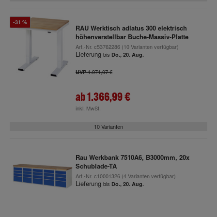
-31 %
RAU Werktisch adlatus 300 elektrisch
höhenverstellbar Buche-Massiv-Platte
Art.-Nr.
c53762286
(10 Varianten verfügbar)
Lieferung
bis
Do., 20. Aug.
1.971,07 €
UVP
ab
1.366,99 €
inkl. MwSt.
10 Varianten
Rau Werkbank 7510A6, B3000mm, 20x
Schublade-TA
Art.-Nr.
c10001326
(4 Varianten verfügbar)
Lieferung
bis
Do., 20. Aug.