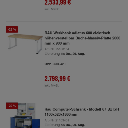
2.533,99 €
inkl. MwSt.
-22 %
RAU Werkbank adlatus 600 elektrisch
höhenverstellbar Buche-Massiv-Platte 2000
mm x 900 mm
Art.-Nr.
75188154
Lieferung
bis
Do., 20. Aug.
3.604,42 €
UVP
2.798,99 €
inkl. MwSt.
-22 %
Rau Computer-Schrank - Modell 67 BxTxH
1100x520x1860mm
Art.-Nr.
21103401
Lieferung
bis
Do., 20. Aug.