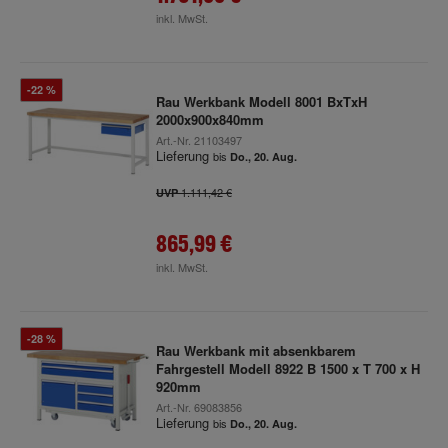
inkl. MwSt.
-22 %
Rau Werkbank Modell 8001 BxTxH
2000x900x840mm
Art.-Nr.
21103497
Lieferung
bis
Do., 20. Aug.
1.111,42 €
UVP
865,99 €
inkl. MwSt.
-28 %
Rau Werkbank mit absenkbarem
Fahrgestell Modell 8922 B 1500 x T 700 x H
920mm
Art.-Nr.
69083856
Lieferung
bis
Do., 20. Aug.