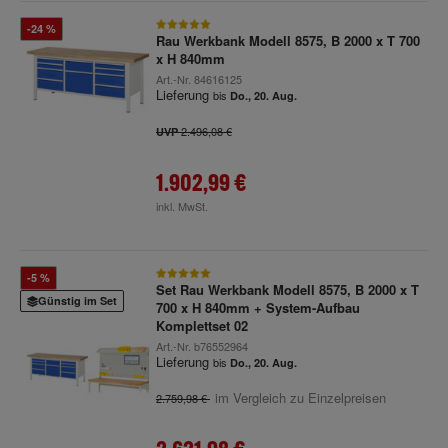
-24 %
Rau Werkbank Modell 8575, B 2000 x T 700
x H 840mm
Art.-Nr.
84616125
Lieferung
bis
Do., 20. Aug.
2.496,08 €
UVP
1.902,99 €
inkl. MwSt.
-5 %
Set Rau Werkbank Modell 8575, B 2000 x T
Günstig im Set
700 x H 840mm + System-Aufbau
Komplettset 02
Art.-Nr.
b76552964
Lieferung
bis
Do., 20. Aug.
im Vergleich zu Einzelpreisen
2.759,98 €