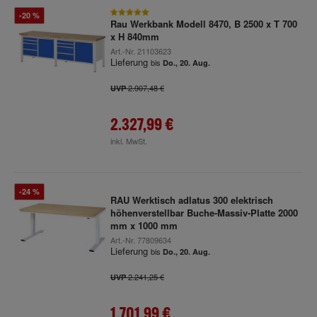
-20 %
Rau Werkbank Modell 8470, B 2500 x T 700
x H 840mm
Art.-Nr.
21103623
Lieferung
bis
Do., 20. Aug.
2.907,48 €
UVP
2.327,99 €
inkl. MwSt.
-24 %
RAU Werktisch adlatus 300 elektrisch
höhenverstellbar Buche-Massiv-Platte 2000
mm x 1000 mm
Art.-Nr.
77809634
Lieferung
bis
Do., 20. Aug.
2.241,25 €
UVP
1.701,99 €