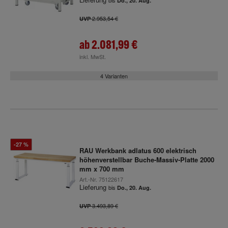
bis
Do., 20. Aug.
2.953,54 €
UVP
ab
2.081,99 €
inkl. MwSt.
4 Varianten
-27 %
RAU Werkbank adlatus 600 elektrisch
höhenverstellbar Buche-Massiv-Platte 2000
mm x 700 mm
Art.-Nr.
75122617
Lieferung
bis
Do., 20. Aug.
3.493,89 €
UVP