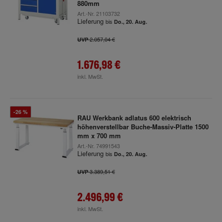
880mm
Art.-Nr.
21103732
Lieferung
bis
Do., 20. Aug.
2.057,04 €
UVP
1.676,98 €
inkl. MwSt.
-26 %
RAU Werkbank adlatus 600 elektrisch
höhenverstellbar Buche-Massiv-Platte 1500
mm x 700 mm
Art.-Nr.
74991543
Lieferung
bis
Do., 20. Aug.
3.389,51 €
UVP
2.496,99 €
inkl. MwSt.