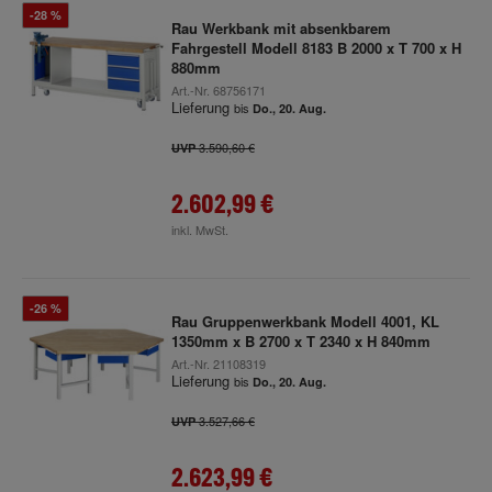
-28 %
Rau Werkbank mit absenkbarem
Fahrgestell Modell 8183 B 2000 x T 700 x H
880mm
Art.-Nr.
68756171
Lieferung
bis
Do., 20. Aug.
3.590,60 €
UVP
2.602,99 €
inkl. MwSt.
-26 %
Rau Gruppenwerkbank Modell 4001, KL
1350mm x B 2700 x T 2340 x H 840mm
Art.-Nr.
21108319
Lieferung
bis
Do., 20. Aug.
3.527,66 €
UVP
2.623,99 €