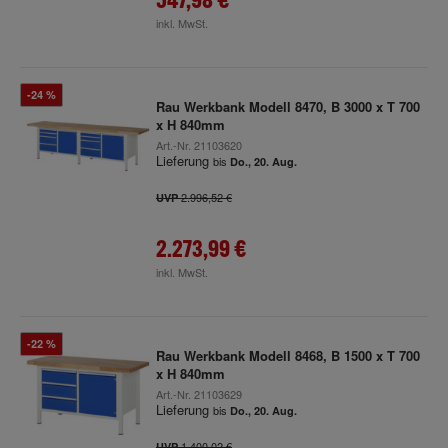
inkl. MwSt.
-24 %
Rau Werkbank Modell 8470, B 3000 x T 700
x H 840mm
Art.-Nr.
21103620
Lieferung
bis
Do., 20. Aug.
2.996,52 €
UVP
2.273,99 €
inkl. MwSt.
-22 %
Rau Werkbank Modell 8468, B 1500 x T 700
x H 840mm
Art.-Nr.
21103629
Lieferung
bis
Do., 20. Aug.
1.400,02 €
UVP