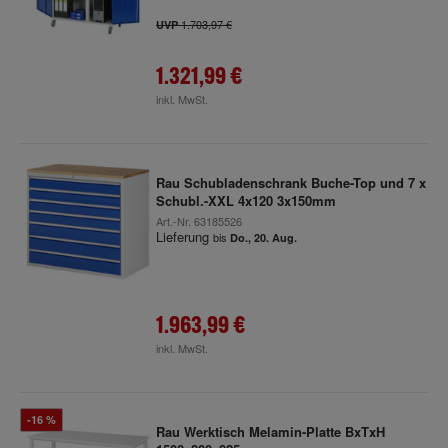
1.703,97 €
UVP
1.321,99 €
inkl. MwSt.
Rau Schubladenschrank Buche-Top und 7 x
Schubl.-XXL 4x120 3x150mm
Art.-Nr.
63185526
Lieferung
bis
Do., 20. Aug.
1.963,99 €
inkl. MwSt.
-16 %
Rau Werktisch Melamin-Platte BxTxH