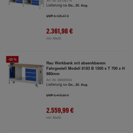
Art.-Nr.
83108774
Lieferung
bis
Do., 20. Aug.
3.125,47 €
UVP
2.361,98 €
inkl. MwSt.
-25 %
Rau Werkbank mit absenkbarem
Fahrgestell Modell 8183 B 1500 x T 700 x H
880mm
Art.-Nr.
68690634
Lieferung
bis
Do., 20. Aug.
3.415,60 €
UVP
2.559,99 €
inkl. MwSt.