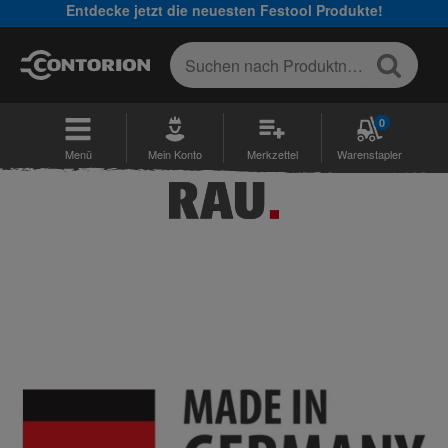
Entdecke jetzt die neuesten Festool Produkte!
0
Menü
Mein Konto
Merkzettel
Warenstapler