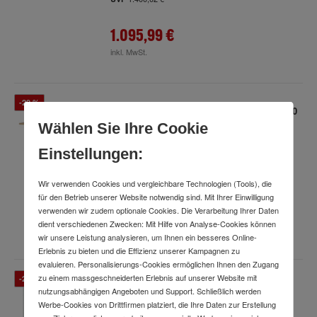
1.095,99 €
inkl. MwSt.
-20 %
Rau Werkbank Modell 8468, B 3000 x T 700
x H 840mm
Wählen Sie Ihre Cookie
Art.-Nr.
83436459
Lieferung
bis
Do., 20. Aug.
Einstellungen:
2.769,33 €
UVP
Wir verwenden Cookies und vergleichbare Technologien (Tools), die
für den Betrieb unserer Website notwendig sind. Mit Ihrer Einwilligung
2.205,99 €
verwenden wir zudem optionale Cookies. Die Verarbeitung Ihrer Daten
dient verschiedenen Zwecken: Mit Hilfe von Analyse-Cookies können
inkl. MwSt.
wir unsere Leistung analysieren, um Ihnen ein besseres Online-
Erlebnis zu bieten und die Effizienz unserer Kampagnen zu
evaluieren. Personalisierungs-Cookies ermöglichen Ihnen den Zugang
zu einem massgeschneiderten Erlebnis auf unserer Website mit
-23 %
Rau Montagewagen Buche 5x Schublade
nutzungsabhängigen Angeboten und Support. Schließlich werden
2x120 2x150 1x180mm BxTxH
Werbe-Cookies von Drittfirmen platziert, die Ihre Daten zur Erstellung
770x650x975mm