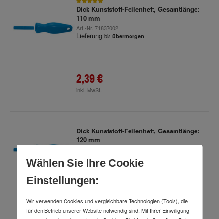
Dick Kunststoff-Feilenheft, Gesamtlänge:
110 mm
Art.-Nr.
71837002
Lieferung
bis
übermorgen
2,39 €
inkl. MwSt.
Dick Kunststoff-Feilenheft, Gesamtlänge:
120 mm
Art.-Nr.
71902539
Lieferung
bis
übermorgen
Wählen Sie Ihre Cookie
Einstellungen:
2,99 €
Wir verwenden Cookies und vergleichbare Technologien (Tools), die
für den Betrieb unserer Website notwendig sind. Mit Ihrer Einwilligung
inkl. MwSt.