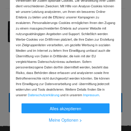
verwenden wir zudem optionale Cookies. Die Verarbeitung Ihrer Daten
dient verschiedenen Zwecken: Mit Hilfe von Analyse-Cookies können
wir unsere Leistung analysieren, um Ihnen ein besseres Online-
Erlebnis zu bieten und die Effizienz unserer Kampagnen zu
Schlüsselfeilensatz L.100mm Hieb 2 2K-
evaluieren. Personalisierungs-Cookies ermöglichen Ihnen den Zugang
Kunststoffheft DICK
zu einem massgeschneiderten Erlebnis auf unserer Website mit
Art.-Nr.
93260082
nutzungsabhängigen Angeboten und Support. Schließlich werden
Lieferung
bis
übermorgen
Werbe-Cookies von Drittfirmen platziert, die Ihre Daten zur Erstellung
von Zielgruppenlisten verarbeiten, um gezielte Werbung in sozialen
Medien und im Internet zu liefern Ihre Einwilligung umfasst auch die
Übermittlung von Daten in Drittländer, die kein mit der EU
31,49 €
vergleichbares Datenschutzniveau aufweisen. Sofern
personenbezogene Daten dorthin übermittelt werden, besteht das
inkl. MwSt.
Risiko, dass Behörden diese erfassen und analysieren sowie Ihre
Betroffenenrechte nicht durchgesetzt werden könnten. Sie können
Ihre Einwilligung zur Datenverarbeitung und -übermittlung jederzeit
widerrufen und Tools deaktivieren. Weitere Details finden Sie in
unserer
Datenschutzerklärung
und in unserem
Impressum
.
Alle Produkte
Alles akzeptieren
Meine Optionen
>