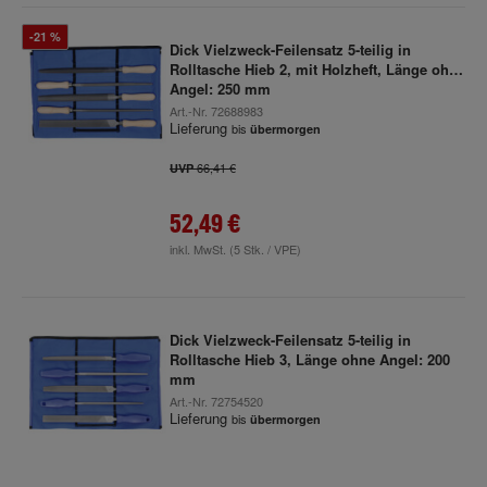
-21 %
Dick Vielzweck-Feilensatz 5-teilig in
Rolltasche Hieb 2, mit Holzheft, Länge ohne
Angel: 250 mm
Art.-Nr.
72688983
Lieferung
bis
übermorgen
66,41 €
UVP
52,49 €
inkl. MwSt.
(5 Stk. / VPE)
Dick Vielzweck-Feilensatz 5-teilig in
Rolltasche Hieb 3, Länge ohne Angel: 200
mm
Art.-Nr.
72754520
Lieferung
bis
übermorgen