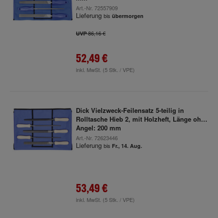
Art.-Nr.
72557909
Lieferung
bis
übermorgen
86,16 €
UVP
52,49 €
inkl. MwSt.
(5 Stk. / VPE)
Dick Vielzweck-Feilensatz 5-teilig in
Rolltasche Hieb 2, mit Holzheft, Länge ohne
Angel: 200 mm
Art.-Nr.
72623446
Lieferung
bis
Fr., 14. Aug.
53,49 €
inkl. MwSt.
(5 Stk. / VPE)