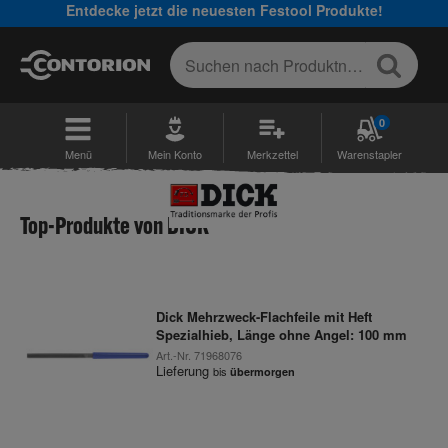
Entdecke jetzt die neuesten Festool Produkte!
0
Menü
Mein Konto
Merkzettel
Warenstapler
Top-Produkte von DICK
Dick Mehrzweck-Flachfeile mit Heft
Spezialhieb, Länge ohne Angel: 100 mm
Art.-Nr.
71968076
Lieferung
bis
übermorgen