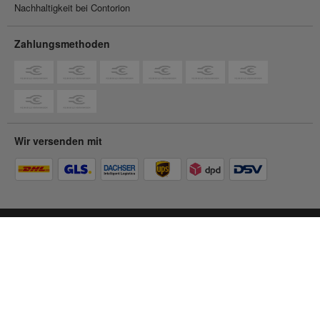
Nachhaltigkeit bei Contorion
Zahlungsmethoden
Wir versenden mit
Du befindest dich im
Privatkunden-Shop
Zum Geschäftskunden-Shop
© 2026 Contorion.
Alle Rechte vorbehalten.
Barrierefreiheit
Impressum
AGB
Datenschutz