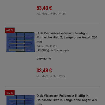
53,49 €
inkl. MwSt.
(5 Stk. / VPE)
-49 %
Dick Vielzweck-Feilensatz 5-teilig in
Rolltasche Hieb 2, Länge ohne Angel: 250
mm
Art.-Nr.
72492372
Lieferung
bis
übermorgen
66,17 €
UVP
33,49 €
inkl. MwSt.
(5 Stk. / VPE)
-39 %
Dick Vielzweck-Feilensatz 5-teilig in
Rolltasche Hieb 2, Länge ohne Angel: 300
mm