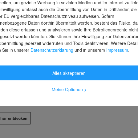
beiten, um gezielte Werbung in sozialen Medien und im Internet zu lief
Einwilligung umfasst auch die Übermittlung von Daten in Drittländer, die
Bohr- und Schlaghammer
er EU vergleichbares Datenschutzniveau aufweisen. Sofern
nenbezogene Daten dorthin übermittelt werden, besteht das Risiko, da
den diese erfassen und analysieren sowie Ihre Betroffenenrechte nicht
gesetzt werden könnten. Sie können Ihre Einwilligung zur Datenverarb
übermittlung jederzeit widerrufen und Tools deaktivieren. Weitere Detai
n Sie in unserer
Datenschutzerklärung
und in unserem
Impressum
.
Alles akzeptieren
BESTE ZUBEHÖR FÜR DEINEN JOB!
ehör von Bosch
Meine Optionen
>
nübertroffene Leistungen und Effizienz.
hör entdecken