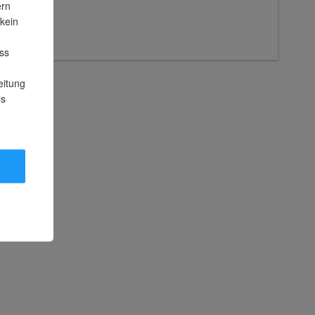
ern
 kein
Zubehör
ss
eitung
ls