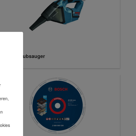
Akku-Staubsauger
r
eren,
en
okies