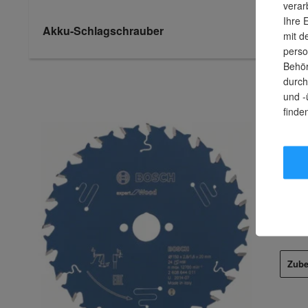
verar
Ihre 
Akku-Schlagschrauber
mit d
perso
Behör
durch
und -
finde
DAS 
Zub
Für u
Zube