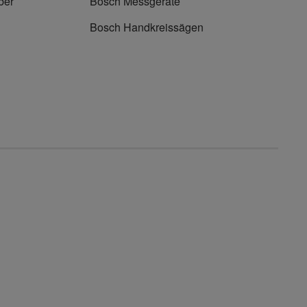
ber
Bosch Messgeräte
Bosch Handkreissägen