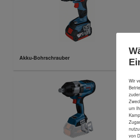
Wä
Akku-Bohrschrauber
Ei
Wir v
Betri
zudem
Zweck
um Ih
Kampa
Zugan
nutzu
von D