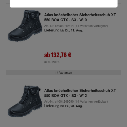
Atlas knöchelhoher Sicherheitsschuh XT
550 BOA GTX - S3 - W10
Art.-Nr.
c4001249614
(14 Varianten verfügbar)
Lieferung
bis
Di., 11. Aug.
ab
132,76 €
exkl. MwSt.
14 Varianten
Atlas knöchelhoher Sicherheitsschuh XT
550 BOA GTX - S3 - W12
Art.-Nr.
c4001249590
(14 Varianten verfügbar)
Lieferung
bis
Fr., 28. Aug.