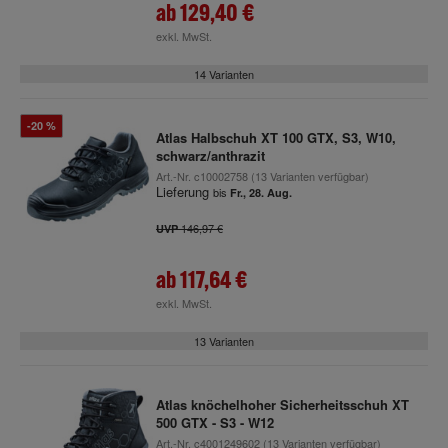
ab
129,40 €
exkl. MwSt.
14 Varianten
-20 %
Atlas Halbschuh XT 100 GTX, S3, W10,
schwarz/anthrazit
Art.-Nr.
c10002758
(13 Varianten verfügbar)
Lieferung
bis
Fr., 28. Aug.
146,97 €
UVP
ab
117,64 €
exkl. MwSt.
13 Varianten
Atlas knöchelhoher Sicherheitsschuh XT
500 GTX - S3 - W12
Art.-Nr.
c4001249602
(13 Varianten verfügbar)