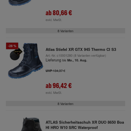
ab
80,66 €
exkl. MwSt.
8 Varianten
-28 %
Atlas Stiefel XR GTX 945 Thermo CI S3
Art.-Nr.
c10001280
(8 Varianten verfügbar)
Lieferung
bis
Mo., 10. Aug.
134,37 €
UVP
ab
96,42 €
exkl. MwSt.
8 Varianten
ATLAS Sicherheitsschuh XR DUO 8650 Boa
HI HRO W10 SRC Waterproof