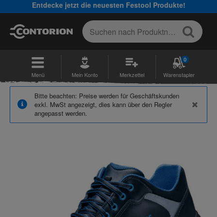
Entdecke jetzt die neuesten Festool Produkte!
0
Menü
Mein Konto
Merkzettel
Warenstapler
Bitte beachten: Preise werden für Geschäftskunden
exkl. MwSt angezeigt, dies kann über den Regler
Die Atlas XR Serie
angepasst werden.