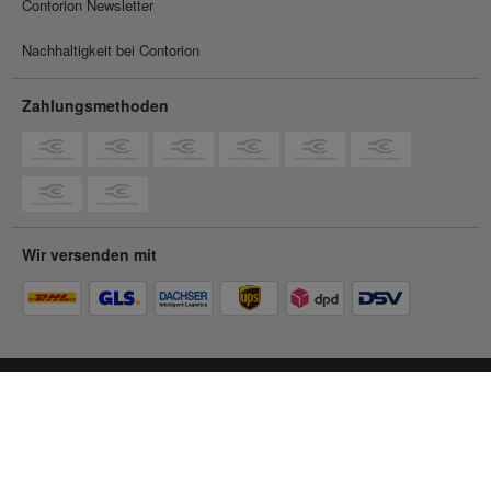
Contorion Newsletter
Nachhaltigkeit bei Contorion
Zahlungsmethoden
Wir versenden mit
Du befindest dich im
Geschäftskunden-Shop
Zum Privatkunden-Shop
© 2026 Contorion.
Alle Rechte vorbehalten.
Barrierefreiheit
Impressum
AGB
Datenschutz