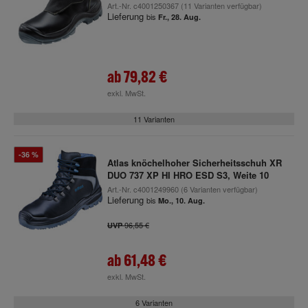
Art.-Nr.
c4001250367
(11 Varianten verfügbar)
Lieferung
bis
Fr., 28. Aug.
ab
79,82 €
exkl. MwSt.
11 Varianten
-36 %
Atlas knöchelhoher Sicherheitsschuh XR
DUO 737 XP HI HRO ESD S3, Weite 10
Art.-Nr.
c4001249960
(6 Varianten verfügbar)
Lieferung
bis
Mo., 10. Aug.
96,55 €
UVP
ab
61,48 €
exkl. MwSt.
6 Varianten