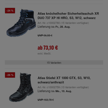
-24 %
Atlas knöchelhoher Sicherheitsschuh XR
DUO 737 XP HI HRO, S3, W12, schwarz
Art.-Nr.
c10002780
(15 Varianten verfügbar)
Lieferung
bis
Fr., 28. Aug.
96,55 €
UVP
ab
73,10 €
exkl. MwSt.
15 Varianten
-26 %
Atlas Stiefel XT 1000 GTX, S3, W10,
schwarz/anthrazit
Art.-Nr.
c10002759
(13 Varianten verfügbar)
Lieferung
bis
Mo., 10. Aug.
163,78 €
UVP