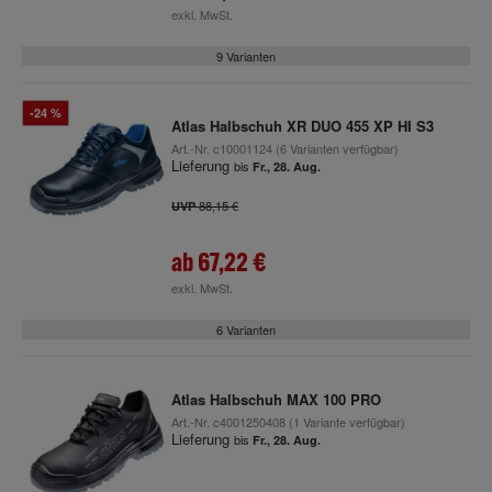
exkl. MwSt.
9 Varianten
-24 %
Atlas Halbschuh XR DUO 455 XP HI S3
Art.-Nr.
c10001124
(6 Varianten verfügbar)
Lieferung
bis
Fr., 28. Aug.
88,15 €
UVP
ab
67,22 €
exkl. MwSt.
6 Varianten
Atlas Halbschuh MAX 100 PRO
Art.-Nr.
c4001250408
(1 Variante verfügbar)
Lieferung
bis
Fr., 28. Aug.