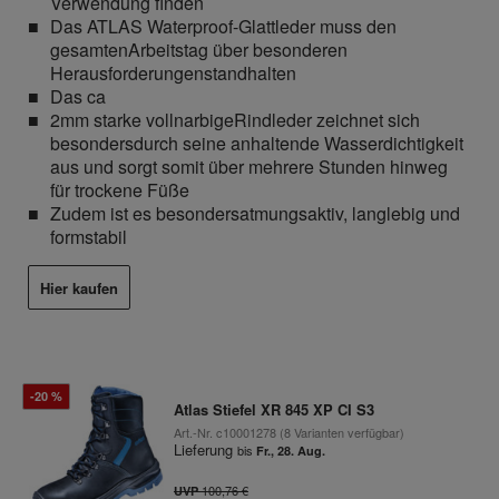
Verwendung finden
Das ATLAS Waterproof-Glattleder muss den
gesamtenArbeitstag über besonderen
Herausforderungenstandhalten
Das ca
2mm starke vollnarbigeRindleder zeichnet sich
besondersdurch seine anhaltende Wasserdichtigkeit
aus und sorgt somit über mehrere Stunden hinweg
für trockene Füße
Zudem ist es besondersatmungsaktiv, langlebig und
formstabil
Hier kaufen
-20 %
Atlas Stiefel XR 845 XP CI S3
Art.-Nr.
c10001278
(8 Varianten verfügbar)
Lieferung
bis
Fr., 28. Aug.
100,76 €
UVP