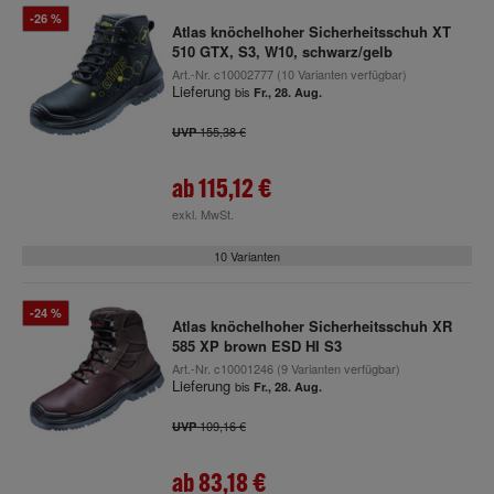
-26 %
Atlas knöchelhoher Sicherheitsschuh XT
510 GTX, S3, W10, schwarz/gelb
Art.-Nr.
c10002777
(10 Varianten verfügbar)
Lieferung
bis
Fr., 28. Aug.
155,38 €
UVP
ab
115,12 €
exkl. MwSt.
10 Varianten
-24 %
Atlas knöchelhoher Sicherheitsschuh XR
585 XP brown ESD HI S3
Art.-Nr.
c10001246
(9 Varianten verfügbar)
Lieferung
bis
Fr., 28. Aug.
109,16 €
UVP
ab
83,18 €