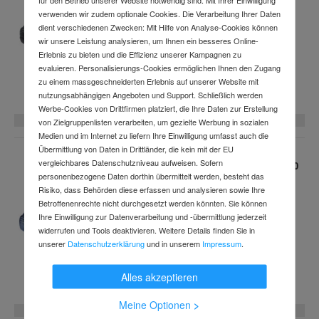
Art.-Nr.
c10002767
(14 Varianten verfügbar)
verwenden wir zudem optionale Cookies. Die Verarbeitung Ihrer Daten
Lieferung
bis
Fr., 28. Aug.
dient verschiedenen Zwecken: Mit Hilfe von Analyse-Cookies können
wir unsere Leistung analysieren, um Ihnen ein besseres Online-
121,76 €
UVP
Erlebnis zu bieten und die Effizienz unserer Kampagnen zu
evaluieren. Personalisierungs-Cookies ermöglichen Ihnen den Zugang
ab
105,03 €
zu einem massgeschneiderten Erlebnis auf unserer Website mit
exkl. MwSt.
nutzungsabhängigen Angeboten und Support. Schließlich werden
Werbe-Cookies von Drittfirmen platziert, die Ihre Daten zur Erstellung
14 Varianten
von Zielgruppenlisten verarbeiten, um gezielte Werbung in sozialen
Medien und im Internet zu liefern Ihre Einwilligung umfasst auch die
Übermittlung von Daten in Drittländer, die kein mit der EU
vergleichbares Datenschutzniveau aufweisen. Sofern
ATLAS Sicherheitsschuh XR DUO 710 W10
personenbezogene Daten dorthin übermittelt werden, besteht das
knöchelhoch Waterproof-Glattleder SRC
Risiko, dass Behörden diese erfassen und analysieren sowie Ihre
Art.-Nr.
c4001250345
(10 Varianten verfügbar)
Betroffenenrechte nicht durchgesetzt werden könnten. Sie können
Lieferung
bis
Fr., 28. Aug.
Ihre Einwilligung zur Datenverarbeitung und -übermittlung jederzeit
widerrufen und Tools deaktivieren. Weitere Details finden Sie in
unserer
Datenschutzerklärung
und in unserem
Impressum
.
ab
71,42 €
Alles akzeptieren
exkl. MwSt.
Meine Optionen
>
10 Varianten