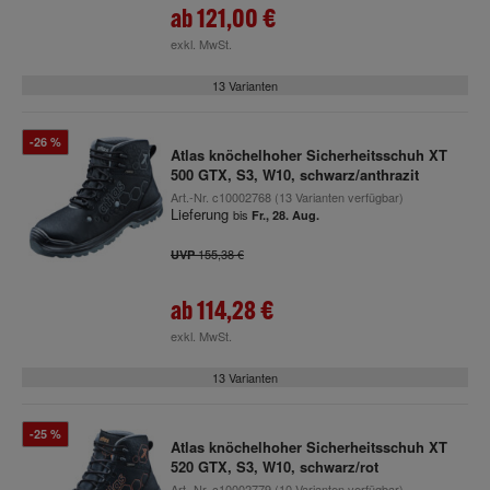
ab
121,00 €
exkl. MwSt.
13 Varianten
-26 %
Atlas knöchelhoher Sicherheitsschuh XT
500 GTX, S3, W10, schwarz/anthrazit
Art.-Nr.
c10002768
(13 Varianten verfügbar)
Lieferung
bis
Fr., 28. Aug.
155,38 €
UVP
ab
114,28 €
exkl. MwSt.
13 Varianten
-25 %
Atlas knöchelhoher Sicherheitsschuh XT
520 GTX, S3, W10, schwarz/rot
Art.-Nr.
c10002779
(10 Varianten verfügbar)