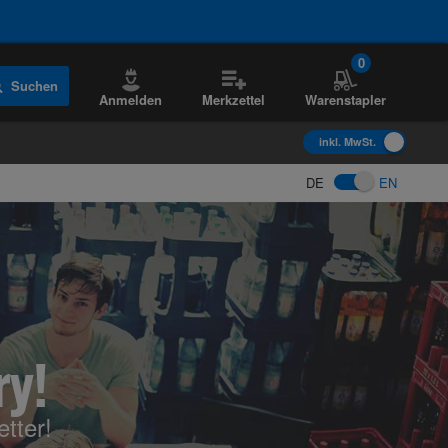
0
Suchen
Anmelden
Merkzettel
Warenstapler
inkl. MwSt.
DE
EN
ry!
tter!