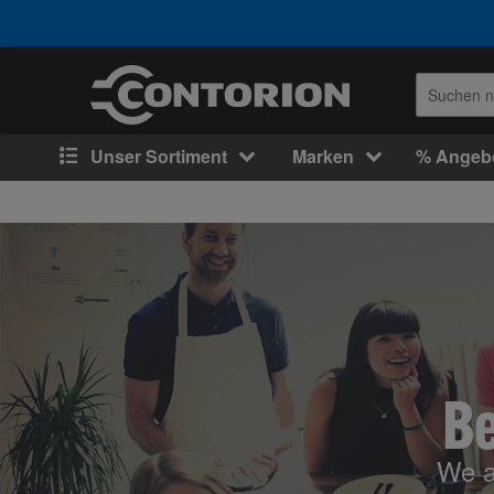
Unser Sortiment
Marken
% Angeb
Be
We a