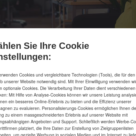
hlen Sie Ihre Cookie
open vacancies
nstellungen:
Always looking for great talents
erwenden Cookies und vergleichbare Technologien (Tools), die für den
eb unserer Website notwendig sind. Mit Ihrer Einwilligung verwenden wi
 optionale Cookies. Die Verarbeitung Ihrer Daten dient verschiedenen
en: Mit Hilfe von Analyse-Cookies können wir unsere Leistung analysi
nen ein besseres Online-Erlebnis zu bieten und die Effizienz unserer
gnen zu evaluieren. Personalisierungs-Cookies ermöglichen Ihnen d
g zu einem massgeschneiderten Erlebnis auf unserer Website mit
ngsabhängigen Angeboten und Support. Schließlich werden Werbe-Co
rittfirmen platziert, die Ihre Daten zur Erstellung von Zielgruppenlisten
beiten, um gezielte Werbung in sozialen Medien und im Internet zu lief