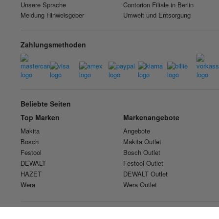
Unsere Sprache
Contorion Filiale in Berlin
Meldung Hinweisgeber
Umwelt und Entsorgung
Zahlungsmethoden
Beliebte Seiten
Top Marken
Markenangebote
Makita
Angebote
Bosch
Makita Outlet
Festool
Bosch Outlet
DEWALT
Festool Outlet
HAZET
DEWALT Outlet
Wera
Wera Outlet
International