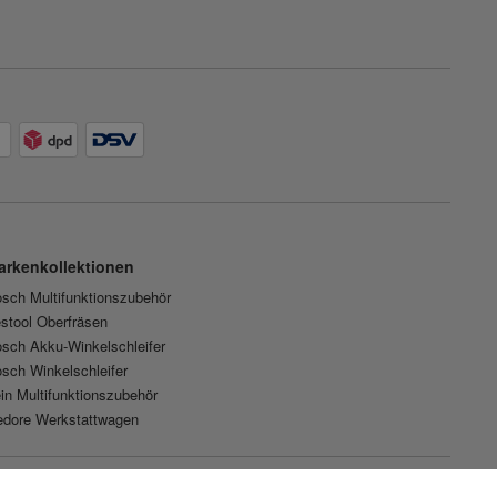
arkenkollektionen
sch Multifunktionszubehör
stool Oberfräsen
sch Akku-Winkelschleifer
sch Winkelschleifer
in Multifunktionszubehör
dore Werkstattwagen