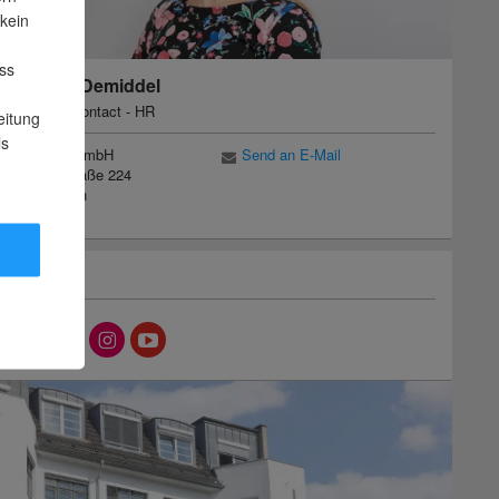
 kein
ss
Patrycja Demiddel
Person of contact - HR
eitung
ls
Contorion GmbH
Send an E-Mail
Friedrichstraße 224
10969 Berlin
Folge uns