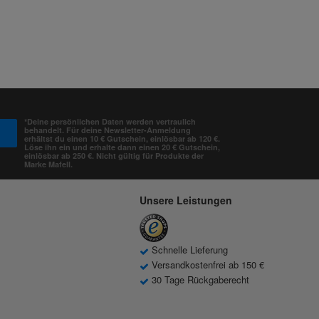
*Deine persönlichen Daten werden vertraulich
behandelt. Für deine Newsletter-Anmeldung
erhältst du einen 10 € Gutschein, einlösbar ab 120 €.
Löse ihn ein und erhalte dann einen 20 € Gutschein,
einlösbar ab 250 €. Nicht gültig für Produkte der
Marke Mafell.
Unsere Leistungen
Schnelle Lieferung
Versandkostenfrei ab 150 €
30 Tage Rückgaberecht