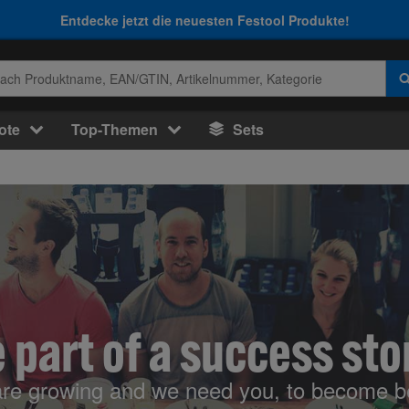
Entdecke jetzt die neuesten Festool Produkte!
ote
Top-Themen
Sets
 part of a success sto
re growing and we need you, to become be