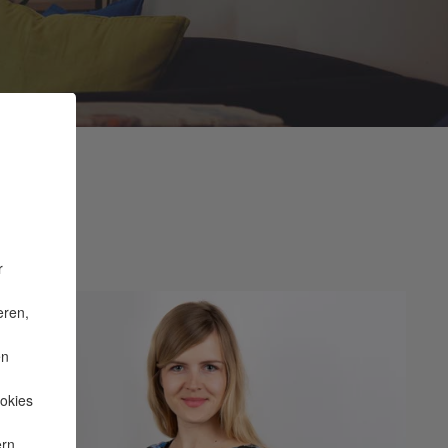
r
eren,
en
okies
ern