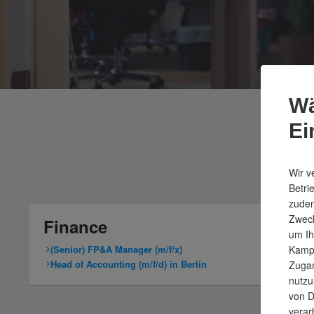
Wä
Ei
Wir v
Betri
zudem
Zweck
Finance
um Ih
Kampa
(Senior) FP&A Manager (m/f/x)
Head of Accounting (m/f/d) in Berlin
Zugan
nutzu
von D
verar