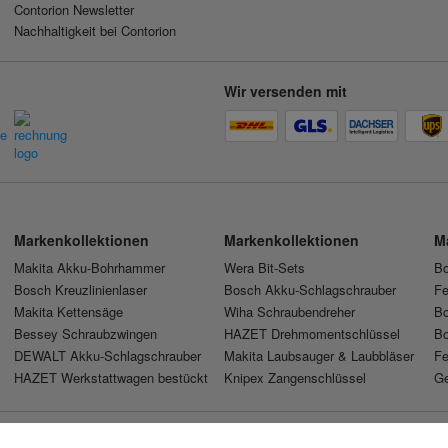
Contorion Newsletter
Nachhaltigkeit bei Contorion
Wir versenden mit
Markenkollektionen
Markenkollektionen
M
Makita Akku-Bohrhammer
Wera Bit-Sets
Bo
Bosch Kreuzlinienlaser
Bosch Akku-Schlagschrauber
Fe
Makita Kettensäge
Wiha Schraubendreher
Bo
Bessey Schraubzwingen
HAZET Drehmomentschlüssel
Bo
DEWALT Akku-Schlagschrauber
Makita Laubsauger & Laubbläser
Fe
HAZET Werkstattwagen bestückt
Knipex Zangenschlüssel
Ge