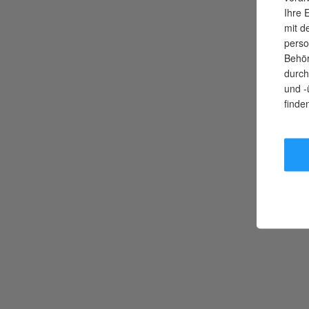
Ihre 
mit d
perso
Behör
durch
und -
finde