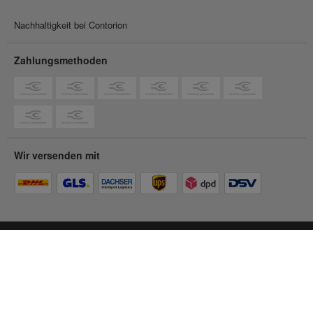
Nachhaltigkeit bei Contorion
Zahlungsmethoden
Wir versenden mit
Du befindest dich im
Privatkunden-Shop
Zum Geschäftskunden-Shop
© 2026 Contorion.
Alle Rechte vorbehalten.
Barrierefreiheit
Impressum
AGB
Datenschutz