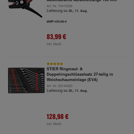
Art.-Nr.
74415206
Lieferung
bis
Di., 11. Aug.
109,96 €
UVP
83,99 €
inkl. MwSt.
STIER Ringmaul- &
Doppelringschlüsselsatz 27-teilig in
Weichschaumeinlage (EVA)
Art.-Nr.
53144320
Lieferung
bis
Di., 11. Aug.
128,98 €
inkl. MwSt.