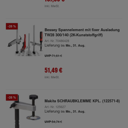
inkl. MwSt.
-28 %
Bessey Spannelement mit fixer Ausladung
TW28 300/140 (2K-Kunststoffgriff)
Art.-Nr.
70486428
Lieferung
bis
Mo., 31. Aug.
71,61 €
UVP
51,49 €
inkl. MwSt.
-28 %
Makita SCHRAUBKLEMME KPL. (122571-8)
Art.-Nr.
125627
Lieferung
bis
Mo., 31. Aug.
54,74 €
UVP