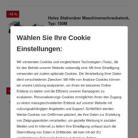
-15 %
Holex Stationärer Maschinenschraubstock,
Typ: 150M
Art.-Nr.
62483586
Lieferung
bis
Di., 11. Aug.
Wählen Sie Ihre Cookie
633,08 €
UVP
Einstellungen:
535,99 €
Wir verwenden Cookies und vergleichbare Technologien (Tools), die
für den Betrieb unserer Website notwendig sind. Mit Ihrer Einwilligung
inkl. MwSt.
verwenden wir zudem optionale Cookies. Die Verarbeitung Ihrer Daten
dient verschiedenen Zwecken: Mit Hilfe von Analyse-Cookies können
wir unsere Leistung analysieren, um Ihnen ein besseres Online-
Erlebnis zu bieten und die Effizienz unserer Kampagnen zu
-23 %
Festool Adapterplatte AP-KA 65
evaluieren. Personalisierungs-Cookies ermöglichen Ihnen den Zugang
Art.-Nr.
78976014
zu einem massgeschneiderten Erlebnis auf unserer Website mit
Lieferung
bis
Di., 11. Aug.
nutzungsabhängigen Angeboten und Support. Schließlich werden
Werbe-Cookies von Drittfirmen platziert, die Ihre Daten zur Erstellung
527,44 €
UVP
von Zielgruppenlisten verarbeiten, um gezielte Werbung in sozialen
Medien und im Internet zu liefern Ihre Einwilligung umfasst auch die
404,99 €
Übermittlung von Daten in Drittländer, die kein mit der EU
vergleichbares Datenschutzniveau aufweisen. Sofern