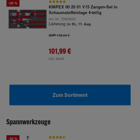
-26 %
KNIPEX 00 20 01 V15 Zangen-Set in
Schaumstoffeinlage 4-teilig
Art.-Nr.
72903525
Lieferung
bis
Di., 11. Aug.
138,64 €
UVP
101,99 €
inkl. MwSt.
Zum Sortiment
Spannwerkzeuge
-32 %