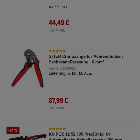
59,74 €
UVP
44,49 €
inkl. MwSt.
STIER Crimpzange für Aderendhülsen
Sechskant-Pressung 16 mm²
Art.-Nr.
66959026
Lieferung
bis
Mi., 12. Aug.
87,99 €
inkl. MwSt.
-24 %
KNIPEX 12 52 195 PreciStrip16®
Automatische Abisolierzange 190 mm