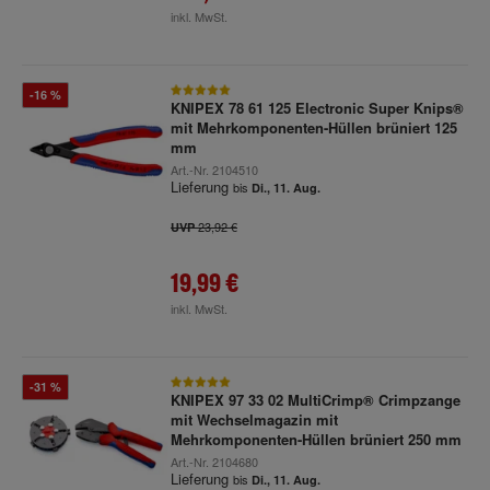
inkl. MwSt.
-16 %
KNIPEX 78 61 125 Electronic Super Knips®
mit Mehrkomponenten-Hüllen brüniert 125
mm
Art.-Nr.
2104510
Lieferung
bis
Di., 11. Aug.
23,92 €
UVP
19,99 €
inkl. MwSt.
-31 %
KNIPEX 97 33 02 MultiCrimp® Crimpzange
mit Wechselmagazin mit
Mehrkomponenten-Hüllen brüniert 250 mm
Art.-Nr.
2104680
Lieferung
bis
Di., 11. Aug.