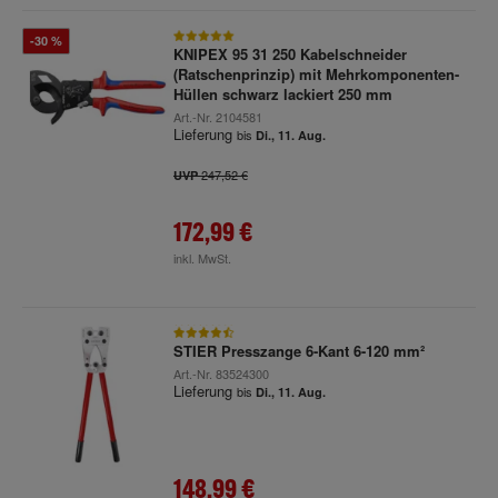
-30 %
KNIPEX 95 31 250 Kabelschneider
(Ratschenprinzip) mit Mehrkomponenten-
Hüllen schwarz lackiert 250 mm
Art.-Nr.
2104581
Lieferung
bis
Di., 11. Aug.
247,52 €
UVP
172,99 €
inkl. MwSt.
STIER Presszange 6-Kant 6-120 mm²
Art.-Nr.
83524300
Lieferung
bis
Di., 11. Aug.
148,99 €