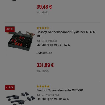
39,48 €
inkl. MwSt.
-36 %
Bessey Schnellspanner-Systainer STC-S-
MFT
Art.-Nr.
63246628
Lieferung
bis
Mo., 31. Aug.
517,12 €
UVP
331,99 €
inkl. MwSt.
-19 %
Festool Spannelemente MFT-SP
Art.-Nr.
79687459x2
Lieferung
bis
Mi., 12. Aug.