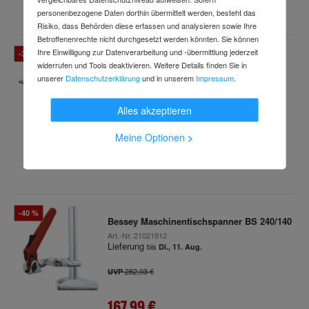
inkl. MwSt.
personenbezogene Daten dorthin übermittelt werden, besteht das
Risiko, dass Behörden diese erfassen und analysieren sowie Ihre
Betroffenenrechte nicht durchgesetzt werden könnten. Sie können
Ihre Einwilligung zur Datenverarbeitung und -übermittlung jederzeit
-30 %
Festool Parallelanschlag FS-PA
widerrufen und Tools deaktivieren. Weitere Details finden Sie in
Art.-Nr.
80347560x2
unserer
Datenschutzerklärung
und in unserem
Impressum
.
Lieferung
bis
Di., 11. Aug.
Alles akzeptieren
326,98 €
UVP
Meine Optionen
>
228,99 €
inkl. MwSt.
(2 Stk. / VPE)
-40 %
Bessey Maschinentischspanner BS 240/140
Art.-Nr.
21021912
Lieferung
bis
Di., 11. Aug.
282,03 €
UVP
167,99 €