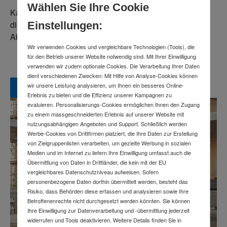
Wählen Sie Ihre Cookie
Kaufe ein 18 V FLEX Akku Produkt*, registriere dich für
die 3-Jahres-Garantie und erhalte ein
Gratis 18 V
Einstellungen:
Akkupack!
Wir verwenden Cookies und vergleichbare Technologien (Tools), die
für den Betrieb unserer Website notwendig sind. Mit Ihrer Einwilligung
verwenden wir zudem optionale Cookies. Die Verarbeitung Ihrer Daten
dient verschiedenen Zwecken: Mit Hilfe von Analyse-Cookies können
wir unsere Leistung analysieren, um Ihnen ein besseres Online-
Zur Aktion
Erlebnis zu bieten und die Effizienz unserer Kampagnen zu
evaluieren. Personalisierungs-Cookies ermöglichen Ihnen den Zugang
zu einem massgeschneiderten Erlebnis auf unserer Website mit
nutzungsabhängigen Angeboten und Support. Schließlich werden
Werbe-Cookies von Drittfirmen platziert, die Ihre Daten zur Erstellung
von Zielgruppenlisten verarbeiten, um gezielte Werbung in sozialen
Medien und im Internet zu liefern Ihre Einwilligung umfasst auch die
Übermittlung von Daten in Drittländer, die kein mit der EU
vergleichbares Datenschutzniveau aufweisen. Sofern
personenbezogene Daten dorthin übermittelt werden, besteht das
Risiko, dass Behörden diese erfassen und analysieren sowie Ihre
Betroffenenrechte nicht durchgesetzt werden könnten. Sie können
Ihre Einwilligung zur Datenverarbeitung und -übermittlung jederzeit
widerrufen und Tools deaktivieren. Weitere Details finden Sie in