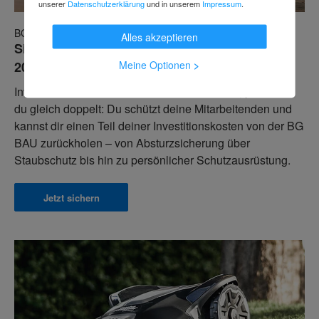
unserer
Datenschutzerklärung
und in unserem
Impressum
.
BG-Bau Arbeitsschutzprämien
Alles akzeptieren
Sichere dir die einfache Förderung bis zu
Meine Optionen
>
20.000 €!
Investierst du in die Sicherheit deines Teams, profitierst
du gleich doppelt: Du schützt deine Mitarbeitenden und
kannst dir einen Teil deiner Investitionskosten von der BG
BAU zurückholen – von Absturzsicherung über
Staubschutz bis hin zu persönlicher Schutzausrüstung.
Jetzt sichern