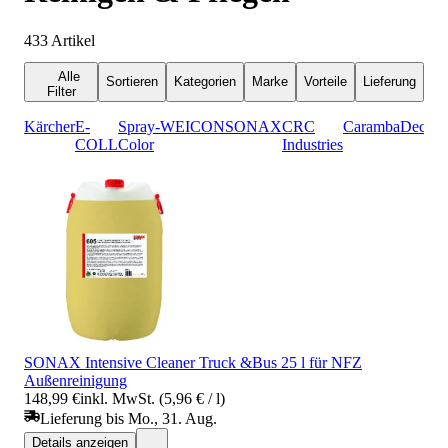
433
Artikel
Alle
Sortieren
Kategorien
Marke
Vorteile
Lieferung
Filter
Kärcher
E-
Spray-
WEICON
SONAX
CRC
Caramba
Decotri
COLL
Color
Industries
SONAX Intensive Cleaner Truck &Bus 25 l für NFZ
Außenreinigung
148,99 €
inkl. MwSt. (5,96 € / l)
Lieferung bis Mo., 31. Aug.
Details anzeigen