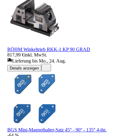
RÖHM Winkeltrieb RKK-1 KP 90 GRAD
817,99 €
inkl. MwSt.
Lieferung bis Mo., 24. Aug.
Details anzeigen
BGS Mini-Magnethalter-Satz 45° - 90° - 135° 4-tlg.
-64 %