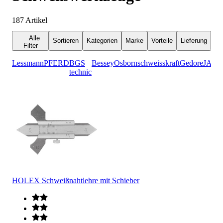
187
Artikel
Alle
Sortieren
Kategorien
Marke
Vorteile
Lieferung
Filter
Lessmann
PFERD
BGS
Bessey
Osborn
schweisskraft
Gedore
JAS
technic
HOLEX Schweißnahtlehre mit Schieber