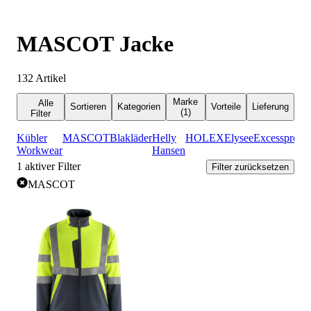
MASCOT Jacke
132
Artikel
Marke
Alle
Sortieren
Kategorien
Vorteile
Lieferung
(1)
Filter
Kübler
MASCOT
Blakläder
Helly
HOLEX
Elysee
Excess
promo
Workwear
Hansen
1
aktiver Filter
Filter zurücksetzen
MASCOT