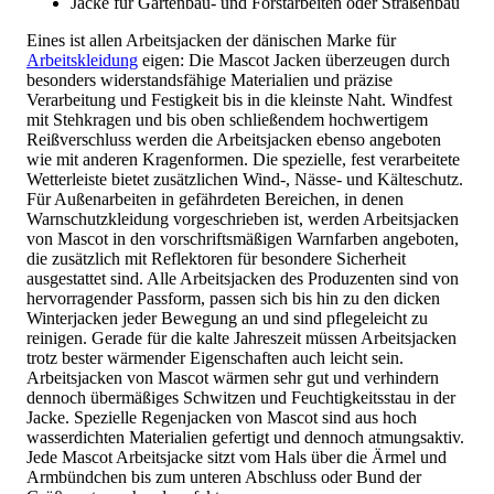
Jacke für Gartenbau- und Forstarbeiten oder Straßenbau
Eines ist allen Arbeitsjacken der dänischen Marke für
Arbeitskleidung
eigen: Die Mascot Jacken überzeugen durch
besonders widerstandsfähige Materialien und präzise
Verarbeitung und Festigkeit bis in die kleinste Naht. Windfest
mit Stehkragen und bis oben schließendem hochwertigem
Reißverschluss werden die Arbeitsjacken ebenso angeboten
wie mit anderen Kragenformen. Die spezielle, fest verarbeitete
Wetterleiste bietet zusätzlichen Wind-, Nässe- und Kälteschutz.
Für Außenarbeiten in gefährdeten Bereichen, in denen
Warnschutzkleidung vorgeschrieben ist, werden Arbeitsjacken
von Mascot in den vorschriftsmäßigen Warnfarben angeboten,
die zusätzlich mit Reflektoren für besondere Sicherheit
ausgestattet sind. Alle Arbeitsjacken des Produzenten sind von
hervorragender Passform, passen sich bis hin zu den dicken
Winterjacken jeder Bewegung an und sind pflegeleicht zu
reinigen. Gerade für die kalte Jahreszeit müssen Arbeitsjacken
trotz bester wärmender Eigenschaften auch leicht sein.
Arbeitsjacken von Mascot wärmen sehr gut und verhindern
dennoch übermäßiges Schwitzen und Feuchtigkeitsstau in der
Jacke. Spezielle Regenjacken von Mascot sind aus hoch
wasserdichten Materialien gefertigt und dennoch atmungsaktiv.
Jede Mascot Arbeitsjacke sitzt vom Hals über die Ärmel und
Armbündchen bis zum unteren Abschluss oder Bund der