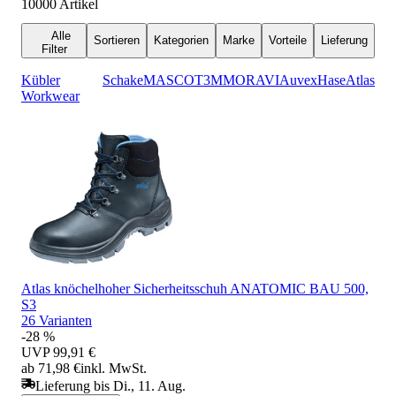
10000
Artikel
Alle
Sortieren
Kategorien
Marke
Vorteile
Lieferung
Filter
Kübler
Schake
MASCOT
3M
MORAVIA
uvex
Hase
Atlas
Workwear
Atlas knöchelhoher Sicherheitsschuh ANATOMIC BAU 500,
S3
26 Varianten
-28 %
UVP
99,91 €
ab 71,98 €
inkl. MwSt.
Lieferung bis Di., 11. Aug.