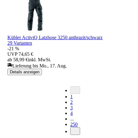
Kübler ActiviQ Latzhose 3250 anthrazit/schwarz
29 Varianten
-21 %
UVP
74,65 €
ab 58,99 €
inkl. MwSt.
Lieferung bis Mo., 17. Aug.
Details anzeigen
1
2
3
4
...
250