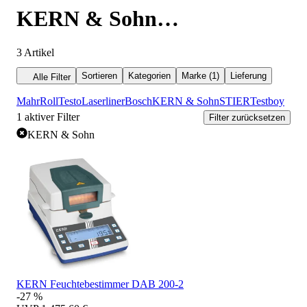
KERN & Sohn
Feuchtemessgerät
3
Artikel
Sortieren
Kategorien
Marke (1)
Lieferung
Alle Filter
Mahr
Roll
Testo
Laserliner
Bosch
KERN & Sohn
STIER
Testboy
1
aktiver Filter
Filter zurücksetzen
KERN & Sohn
KERN Feuchtebestimmer DAB 200-2
-27 %