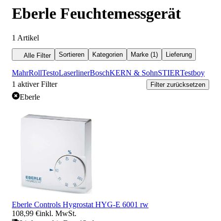
Eberle Feuchtemessgerät
1
Artikel
Sortieren
Kategorien
Marke (1)
Lieferung
Alle Filter
Mahr
Roll
Testo
Laserliner
Bosch
KERN & Sohn
STIER
Testboy
1
aktiver Filter
Filter zurücksetzen
Eberle
Eberle Controls Hygrostat HYG-E 6001 rw
108,99 €
inkl. MwSt.