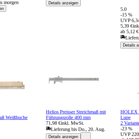
is morgen
Details anzeigen
en
5.0
-15 %
UVP
6,3
5,39 €
in
ab 5,12 
Liefer
Details 
Helios Preisser Streichmaß mit
HOLEX H
aß Weißbuche
Führungsrolle 400 mm
Lupe
71,98 €
inkl. MwSt.
2 Variant
-23 %
Lieferung bis Do., 20. Aug.
UVP
220
Details anzeigen