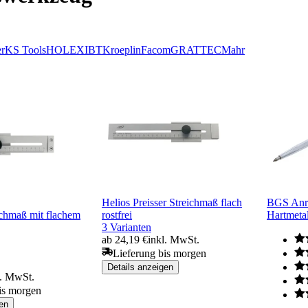
er
KS Tools
HOLEX
IBT
Kroeplin
Facom
GRATTEC
Mahr
Helios Preisser Streichmaß flach
BGS Anre
hmaß mit flachem
rostfrei
Hartmeta
3 Varianten
ab 24,19 €
inkl. MwSt.
Lieferung bis morgen
Details anzeigen
l. MwSt.
is morgen
en