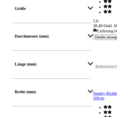
Größe
5.0
38,48 €
inkl. 
Lieferung b
Durchmesser (mm)
Details anzeig
Mehr anzeigen
Länge (mm)
Von
Bis
Breite (mm)
Stanley Richt
200cm
Von
Bis