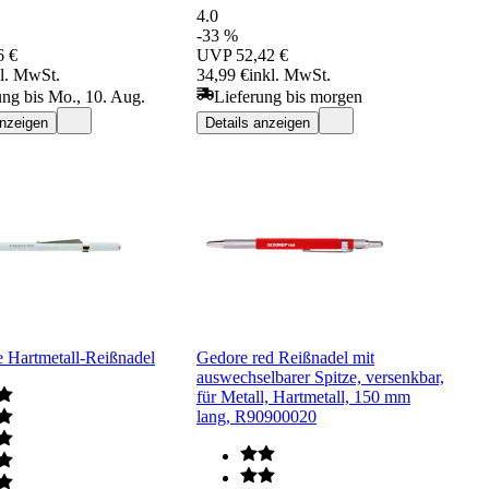
4.0
-33 %
6 €
UVP
52,42 €
kl. MwSt.
34,99 €
inkl. MwSt.
ung bis Mo., 10. Aug.
Lieferung bis morgen
anzeigen
Details anzeigen
e Hartmetall-Reißnadel
Gedore red Reißnadel mit
auswechselbarer Spitze, versenkbar,
für Metall, Hartmetall, 150 mm
lang, R90900020