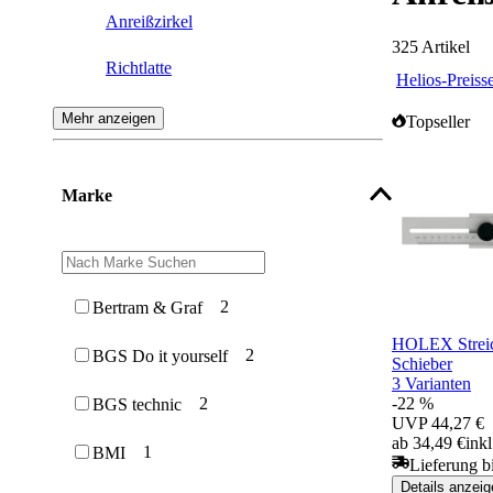
Anreißzirkel
325
Artikel
Richtlatte
Helios-Preiss
Höhenmessgerät
Mehr anzeigen
Topseller
Streichmaß
Marke
Anreißlehre
Tuschierpaste
Höhenreißer
2
Bertram & Graf
HOLEX Streic
2
BGS Do it yourself
Schieber
3 Varianten
-22 %
2
BGS technic
UVP
44,27 €
ab 34,49 €
ink
1
BMI
Lieferung b
Details anzeig