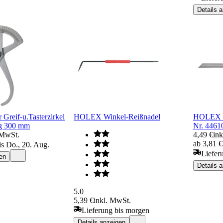
Details 
r Greif-u.Tasterzirkel
HOLEX Winkel-Reißnadel
HOLEX E
g 300 mm
Nr. 4461
 MwSt.
4,49 €
in
ab 3,81 
is Do., 20. Aug.
Liefer
en
Details 
5.0
5,39 €
inkl. MwSt.
Lieferung bis morgen
Details anzeigen