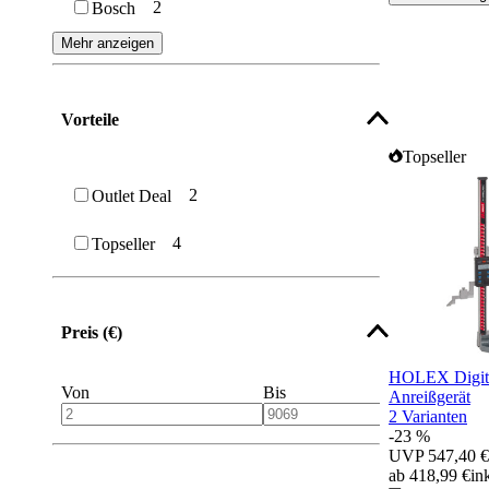
2
Bosch
Mehr anzeigen
Vorteile
Topseller
2
Outlet Deal
4
Topseller
Preis (€)
HOLEX Digita
Von
Bis
Anreißgerät
2 Varianten
-23 %
UVP
547,40 €
ab 418,99 €
in