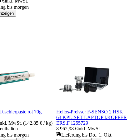
9 €
inkl. MwSt.
ung bis morgen
anzeigen
uschierpaste rot 70g
Helios-Preisser F-SENSO 2 HSK
63 KPL-SET LAPTOP I.KOFFER
inkl. MwSt. (142,85 € / kg)
ERS.F.1255729
enthalten
8.962,98 €
inkl. MwSt.
ung bis morgen
Lieferung bis Do., 1. Okt.