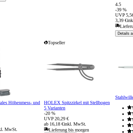
4.5
-39 %
UVP
5,5
3,39 €
in
Liefer
Details 
Topseller
Stahlwill
les Höhenmess- und
HOLEX Spitzzirkel mit Stellbogen
5 Varianten
-20 %
UVP
20,29 €
ab 16,18 €
inkl. MwSt.
kl. MwSt.
Lieferung bis morgen