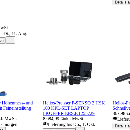
Details 
MwSt.
s Di., 11. Aug.
en
er Höhenmess- und
Helios-Preisser F-SENSO 2 HSK
Helios-Pr
t Feineinstellung
100 KPL-SET LAPTOP
Schnellve
I.KOFFER ERS.F.1255729
367,98 €
kl. MwSt.
8.684,99 €
inkl. MwSt.
Liefer
is morgen
Lieferung bis Do., 1. Okt.
Details 