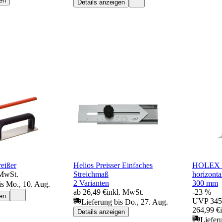
en
Details anzeigen
eißer
Helios Preisser Einfaches
HOLEX H
 MwSt.
Streichmaß
horizonta
2 Varianten
300 mm
is Mo., 10. Aug.
ab 26,49 €
inkl. MwSt.
-23 %
en
UVP
345
Lieferung bis Do., 27. Aug.
264,99 €
Details anzeigen
Liefer