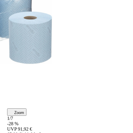
Zoom
1/7
-28 %
UVP
91,92 €