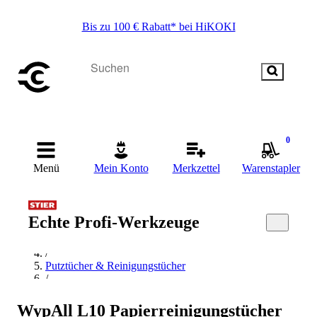
Bis zu 100 € Rabatt* bei HiKOKI
0
Menü
Mein Konto
Merkzettel
Warenstapler
Startseite
Echte Profi-Werkzeuge
/
Reinigen
/
Putztücher & Reinigungstücher
/
Putztücher
/
WypAll L10 Papierreinigungstücher
WypAll Putztücher