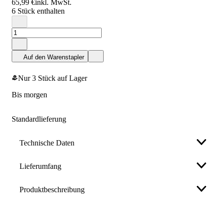
65,99 €
inkl. MwSt.
6 Stück enthalten
Auf den Warenstapler
Nur 3 Stück auf Lager
bis morgen
Standardlieferung
Technische Daten
Lieferumfang
Umweltrelevanz
FSC - F2; Eco label
Produktbeschreibung
• G2196 Rollen x 800 Tücher = 4800 Tücher
Ökolabel
Regulation (EC) No 66/2010 of the
European Parliament
Weniger anzeigen