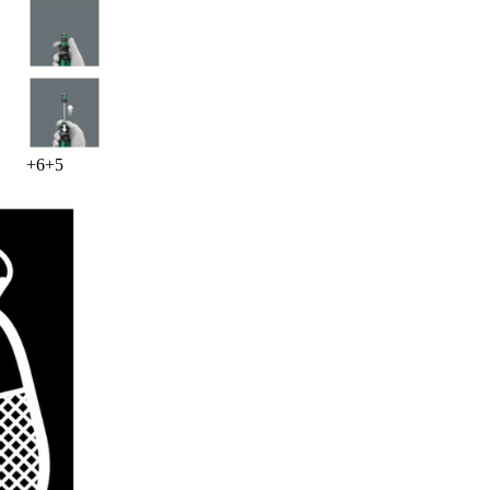
+
6
+
5