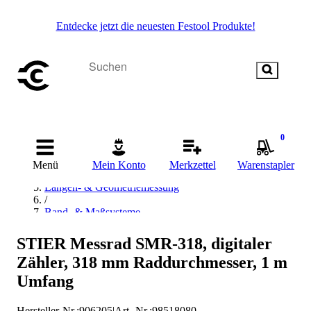
Entdecke jetzt die neuesten Festool Produkte!
Startseite
0
/
Messen & Prüfen
Menü
Mein Konto
Merkzettel
Warenstapler
/
Längen- & Geometriemessung
/
Band- & Maßsysteme
/
Messrad
STIER Messrad SMR-318, digitaler
/
Zähler, 318 mm Raddurchmesser, 1 m
STIER Messrad
Umfang
Hersteller-Nr.:
906205
|
Art.-Nr.
:
98518080