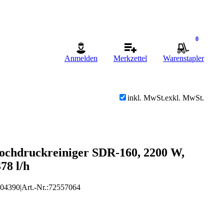
0
Anmelden
Merkzettel
Warenstapler
inkl. MwSt.
exkl. MwSt.
chdruckreiniger SDR-160, 2200 W,
378 l/h
904390
|
Art.-Nr.
:
72557064