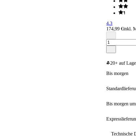
4.3
174,99 €
inkl. 
20+ auf Lage
bis morgen
Standardliefer
bis morgen u
Expresslieferu
Technische 