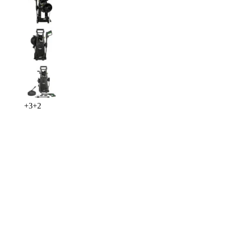
+
3
+
2