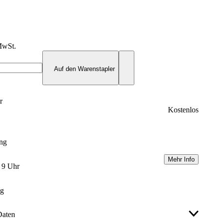
MwSt.
Auf den Warenstapler
r
Kostenlos
ung
Mehr Info
m 9 Uhr
ng
Daten