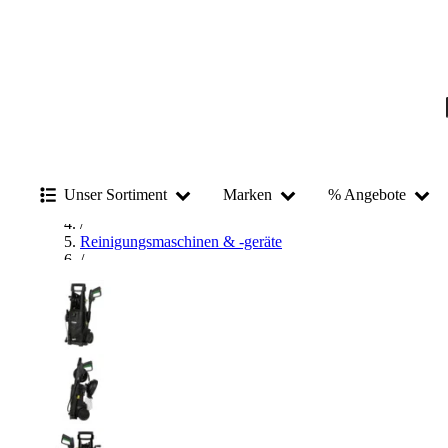
Startseite
/
Unser Sortiment
Marken
% Angebote
Reinigen
/
Reinigungsmaschinen & -geräte
/
Hochdruckreiniger
/
STIER Hochdruckreiniger