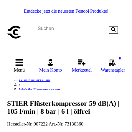
Entdecke jetzt die neuesten Festool Produkte!
0
Startseite
Menü
Mein Konto
Merkzettel
Warenstapler
/
Drucklufttechnik
/
Mobile Kompressoren
/
STIER Mobile Kompressoren
STIER Flüsterkompressor 59 dB(A) |
105 l/min | 8 bar | 6 l | ölfrei
Hersteller-Nr.:
907222
|
Art.-Nr.
:
73130360