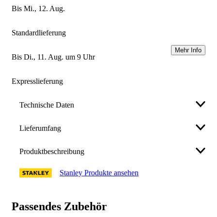
bis Mi., 12. Aug.
Standardlieferung
Mehr Info
bis Di., 11. Aug. um 9 Uhr
Expresslieferung
Technische Daten
Lieferumfang
Hersteller
STANLEY BLACK & DECKER
Deutschland GmbH
Produktbeschreibung
• Sportmesser
Black-&-Decker-Strasse 40, 65510
support@blackanddecker.de
, +49
Stanley Produkte ansehen
Weniger anzeigen
06126 / 21 - 0
• Konzipiert für den kraftvollen Einsatz
• Kombinationsklinge – gezahnte Sportklinge 80mm
Art. Nr.
• Schlank geformter und leichtgewichtiger
93383341
Passendes Zubehör
Aluminiumkorpus