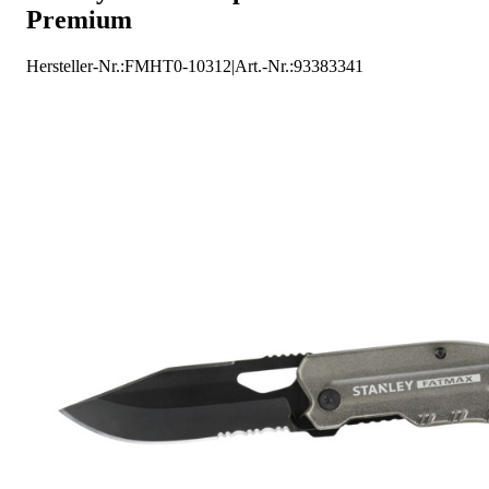
Premium
Hersteller-Nr.:
FMHT0-10312
|
Art.-Nr.
:
93383341