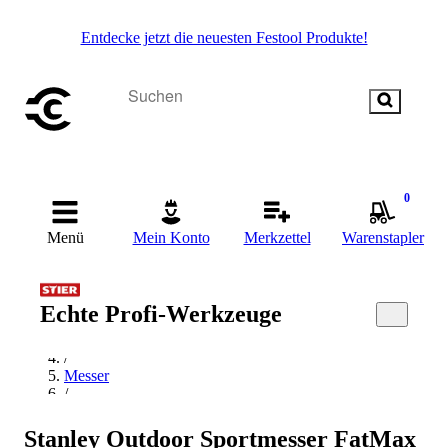
Entdecke jetzt die neuesten Festool Produkte!
0
Menü
Mein Konto
Merkzettel
Warenstapler
Startseite
Echte Profi-Werkzeuge
/
Handwerkzeug
/
Messer
/
Klappmesser
/
Stanley Outdoor Sportmesser FatMax
Stanley Klappmesser