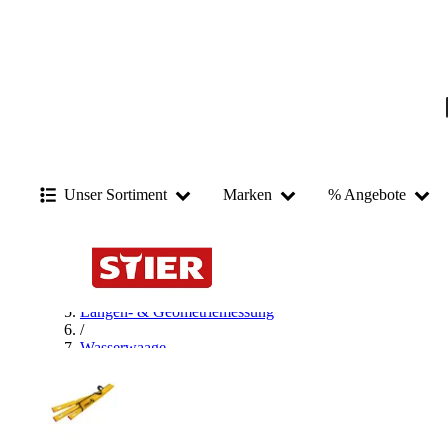
Unser Sortiment
Marken
% Angebote
Startseite
/
Messen & Prüfen
/
Längen- & Geometriemessung
/
Wasserwaage
/
Digitale Wasserwaage
/
STABILA Digitale Wasserwaage