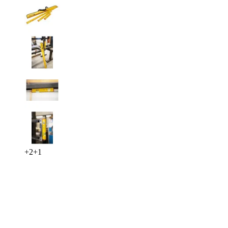
+
2
+
1