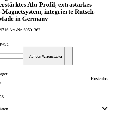
erstärktes Alu-Profil, extrastarkes
-Magnetsystem, integrierte Rutsch-
 Made in Germany
19716
|
Art.-Nr.
:
69591362
MwSt.
Auf den Warenstapler
Lager
Kostenlos
g.
ung
Daten