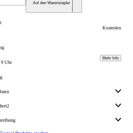
Auf den Warenstapler
r
Kostenlos
ung
Mehr Info
m 9 Uhr
ng
Daten
iert
2
l Luftreiniger SYS-AIR M
hreibung
ol Luftreiniger SYS-AIR M
r-Nr.:
577784
Art.-Nr.
:
92856047
ol Zuluftschlauch LS-SYS-AIR D200x6m