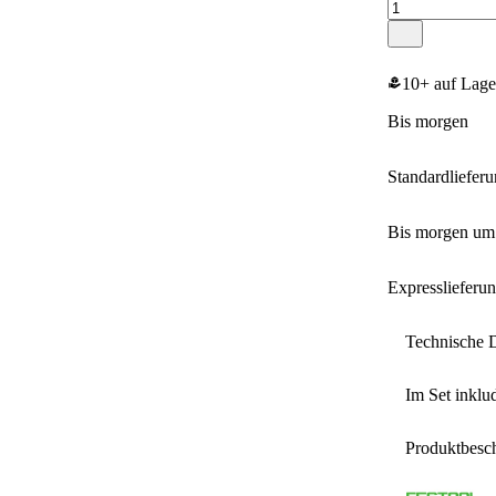
10+ auf Lage
bis morgen
Standardliefer
bis morgen u
Expresslieferu
Technische 
Im Set inklud
Festoo
Produktbesc
1
x
Festo
Herstelle
1
x
Festo