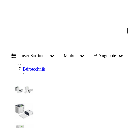
Startseite
/
Betriebsausstattung & Baustellenbedarf
/
Unser Sortiment
Marken
% Angebote
Büroausstattung
/
Bürotechnik
/
Mobile Heiz- & Klimasysteme
/
Luftreiniger
/
Festool Luftreiniger