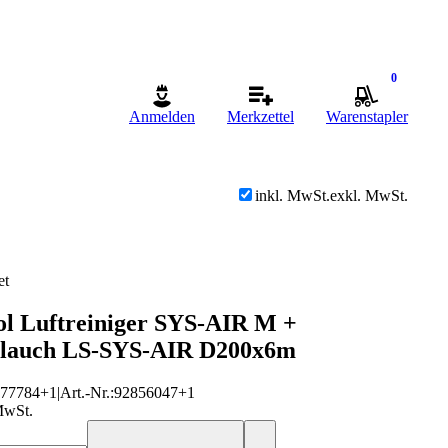
0
Anmelden
Merkzettel
Warenstapler
inkl. MwSt.
exkl. MwSt.
et
ool Luftreiniger SYS-AIR M +
hlauch LS-SYS-AIR D200x6m
577784
+1
|
Art.-Nr.
:
92856047
+1
MwSt.