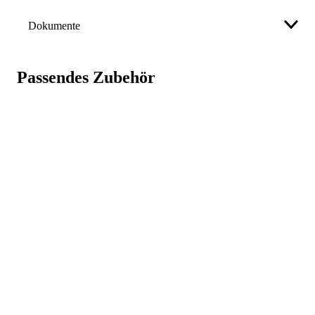
Farbe
Weiß
Dokumente
Anzahl Lagen
2 St.
Handtuch Scott® NATURA
Anzahl Blätter
3.600 St.
Katalogseite
Passendes Zubehör
Eigenschaften
Länge Tuch
250 mm
Weniger anzeigen
• Klein, Zick-Zack-Falzung
Breite Tuch
230 mm
• 100 % Recyclingmaterial
• Für stark frequentierte Waschräume
Hersteller
3M Deutschland GmbH
innovation.de@mmm.com
,
Weniger anzeigen
21315263916
Art. Nr.
75388842
GTIN
5027375010217
Weniger anzeigen