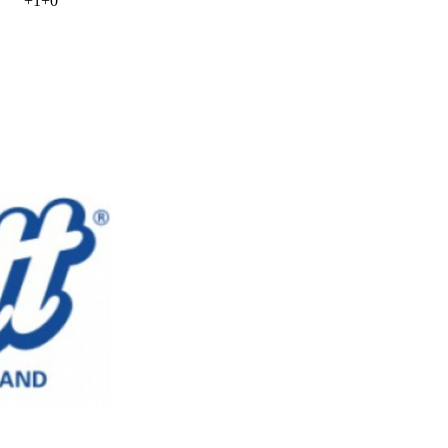
+
1
+
0