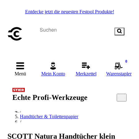
Entdecke jetzt die neuesten Festool Produkte!
0
Menü
Mein Konto
Merkzettel
Warenstapler
Startseite
Echte Profi-Werkzeuge
/
Reinigen
/
Handtücher & Toilettenpapier
/
Handtücher
/
SCOTT Natura Handtücher klein
SCOTT Safety Handtücher