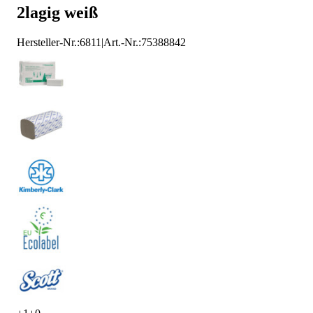
2lagig weiß
Hersteller-Nr.:
6811
|
Art.-Nr.
:
75388842