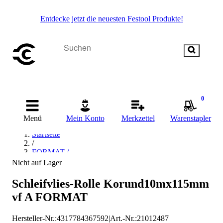
Entdecke jetzt die neuesten Festool Produkte!
0
Menü
Mein Konto
Merkzettel
Warenstapler
Startseite
/
FORMAT /
Nicht auf Lager
Schleifvlies-Rolle Korund10mx115mm
vf A FORMAT
Hersteller-Nr.:
4317784367592
|
Art.-Nr.
:
21012487