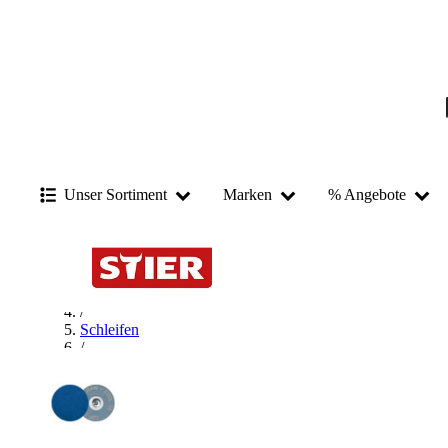
Unser Sortiment
Marken
% Angebote
Startseite
/
Materialbearbeitung
/
Schleifen
/
Schleifblätter
/
PFERD Schleifblätter