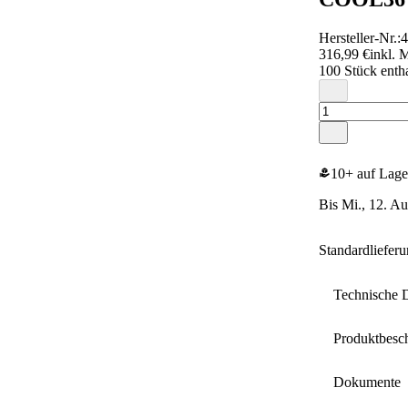
Hersteller-Nr.:
316,99 €
inkl. 
100 Stück enth
10+ auf Lage
bis Mi., 12. A
Standardliefer
Technische 
Produktbesc
Aufspanns
Dokumente
RPM, opt.,
• Hervorr