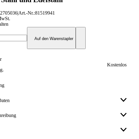
42705036
|
Art.-Nr.
:
81519941
MwSt.
alten
Auf den Warenstapler
r
Kostenlos
ug.
ung
Daten
hreibung
ystem
System CD
 von
3800 r/min
agend im Flächen- und Kantenschliff einsetzbar