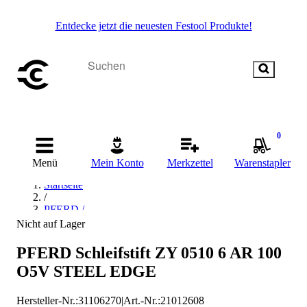
Entdecke jetzt die neuesten Festool Produkte!
0
Menü
Mein Konto
Merkzettel
Warenstapler
Startseite
/
PFERD /
Nicht auf Lager
PFERD Schleifstift ZY 0510 6 AR 100
O5V STEEL EDGE
Hersteller-Nr.:
31106270
|
Art.-Nr.
:
21012608