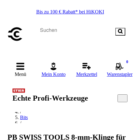
Bis zu 100 € Rabatt* bei HiKOKI
0
Menü
Mein Konto
Merkzettel
Warenstapler
Startseite
Echte Profi-Werkzeuge
/
Handwerkzeug
/
Bits
/
TX Bit
/
PB SWISS TOOLS 8-mm-Klinge für
PB Swiss Tools TX Bit