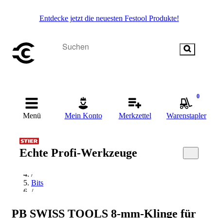
Entdecke jetzt die neuesten Festool Produkte!
0
Menü
Mein Konto
Merkzettel
Warenstapler
Startseite
Echte Profi-Werkzeuge
/
Handwerkzeug
/
Bits
/
TX Bit
/
PB SWISS TOOLS 8-mm-Klinge für
PB Swiss Tools TX Bit