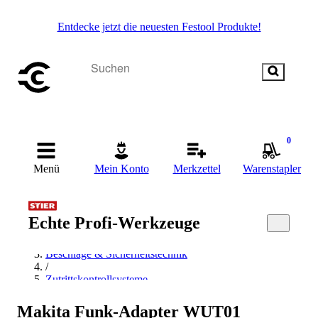
Entdecke jetzt die neuesten Festool Produkte!
0
Menü
Mein Konto
Merkzettel
Warenstapler
Echte Profi-Werkzeuge
Startseite
/
Beschläge & Sicherheitstechnik
/
Zutrittskontrollsysteme
/
Makita Zutrittskontrollsysteme
Makita Funk-Adapter WUT01