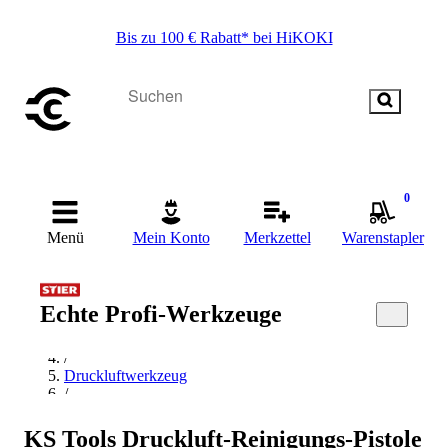
Bis zu 100 € Rabatt* bei HiKOKI
0
Menü
Mein Konto
Merkzettel
Warenstapler
Startseite
Echte Profi-Werkzeuge
/
Drucklufttechnik
/
Druckluftwerkzeug
/
Ausblaspistole
/
KS Tools Druckluft-Reinigungs-Pistole
KS Tools Ausblaspistole