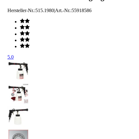
Hersteller-Nr.:
515.1980
|
Art.-Nr.
:
55918586
5.0