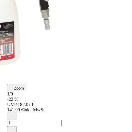
Zoom
1/9
-22 %
UVP
182,07 €
141,99 €
inkl. MwSt.