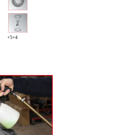
+
5
+
4