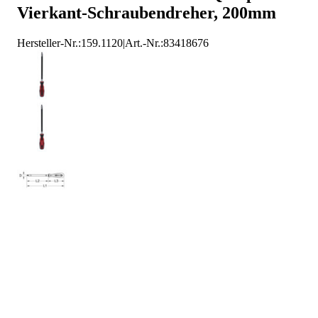
Vierkant-Schraubendreher, 200mm
KS Tools Vierkant Schraubendreher
Hersteller-Nr.:
159.1120
|
Art.-Nr.
:
83418676