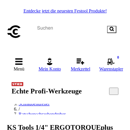
Entdecke jetzt die neuesten Festool Produkte!
0
Menü
Mein Konto
Merkzettel
Warenstapler
Startseite
/
Echte Profi-Werkzeuge
Handwerkzeug
/
Schraubendreher
/
Ratschenschraubendreher
/
Vierkant Schraubendreher
KS Tools 1/4" ERGOTORQUEplus
/