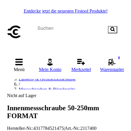
Entdecke jetzt die neuesten Festool Produkte!
Startseite
0
/
Messen & Prüfen
Menü
Mein Konto
Merkzettel
Warenstapler
/
Längen- & Geometriemessung
/
Messschrauben & Bügelgeräte
/
Nicht auf Lager
Innenmessschraube
/
Innenmessschraube 50-250mm
FORMAT Innenmessschraube
FORMAT
Hersteller-Nr.:
4317784521475
|
Art.-Nr.
:
2117400