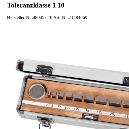
Toleranzklasse 1 10
HOLEX Endmaße
Hersteller-Nr.:
480452 10
|
Art.-Nr.
:
71484669