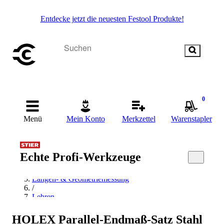
Entdecke jetzt die neuesten Festool Produkte!
0
Menü
Mein Konto
Merkzettel
Warenstapler
Startseite
/
Echte Profi-Werkzeuge
Messen & Prüfen
/
Längen- & Geometriemessung
/
Lehren
/
Endmaße
HOLEX Parallel-Endmaß-Satz Stahl
/