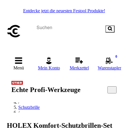
Entdecke jetzt die neuesten Festool Produkte!
0
Menü
Mein Konto
Merkzettel
Warenstapler
Startseite
Echte Profi-Werkzeuge
/
Arbeitskleidung & Arbeitsschutz
/
Schutzbrille
/
Bügelbrille
/
HOLEX Komfort-Schutzbrillen-Set
HOLEX Bügelbrille