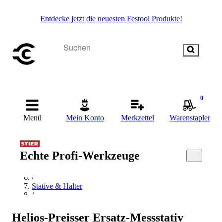
Entdecke jetzt die neuesten Festool Produkte!
0
Menü
Mein Konto
Merkzettel
Warenstapler
Startseite
/
Messen & Prüfen
Echte Profi-Werkzeuge
/
Längen- & Geometriemessung
/
Stative & Halter
/
Messstativ
/
Helios-Preisser Ersatz-Messstativ
Messtisch