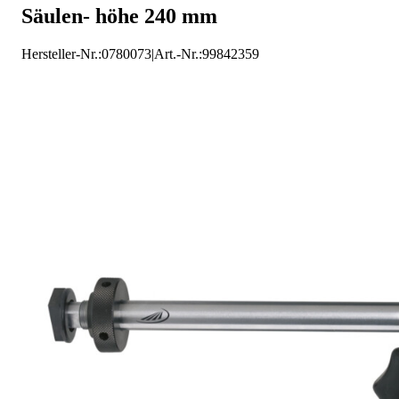
Säulen- höhe 240 mm
/
Helios-Preisser Messtisch
Hersteller-Nr.:
0780073
|
Art.-Nr.
:
99842359